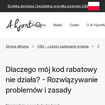
Szybka dostawa i bezpłatna wysyłka powyżej 249 zł
-
60-
Biżuteria
Marki
Outlet
O A-Hjort
K
Strona główna
FAQ - często zadawane pytania
Dlac
Dlaczego mój kod rabatowy
nie działa? - Rozwiązywanie
problemów i zasady