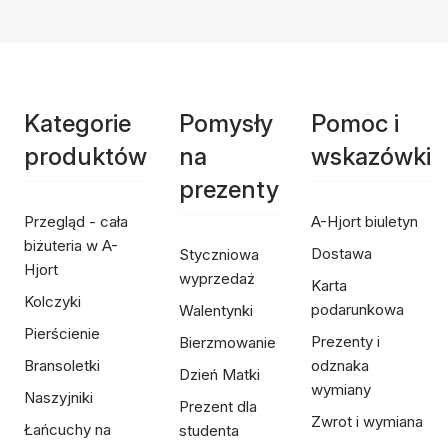
Kategorie
Pomysły
Pomoc i
produktów
na
wskazówki
prezenty
Przegląd - cała
A-Hjort biuletyn
biżuteria w A-
Dostawa
Styczniowa
Hjort
wyprzedaż
Karta
Kolczyki
podarunkowa
Walentynki
Pierścienie
Prezenty i
Bierzmowanie
Bransoletki
odznaka
Dzień Matki
wymiany
Naszyjniki
Prezent dla
Zwrot i wymiana
Łańcuchy na
studenta