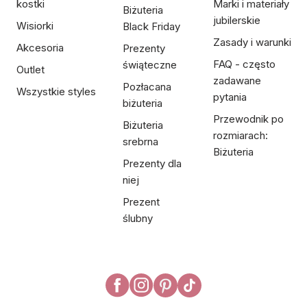
kostki
Marki i materiały
Biżuteria
jubilerskie
Wisiorki
Black Friday
Zasady i warunki
Akcesoria
Prezenty
FAQ - często
świąteczne
Outlet
zadawane
Pozłacana
Wszystkie styles
pytania
biżuteria
Przewodnik po
Biżuteria
rozmiarach:
srebrna
Biżuteria
Prezenty dla
niej
Prezent
ślubny