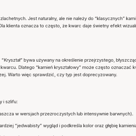
zlachetnych. Jest naturalny, ale nie należy do “klasycznych” kami
 Dla klienta oznacza to często, że kwarc daje świetny efekt wizua
. “Kryształ” bywa używany na określenie przejrzystego, błyszcz
na kwarcu. Dlatego “kamień kryształowy” może często oznaczać 
rzej. Warto więc sprawdzić, czy typ jest doprecyzowany.
i szlifu:
łaszcza w wersjach przezroczystych lub intensywnie barwnych).
ardziej “jedwabisty” wygląd i podkreśla kolor oraz głębię kamieni