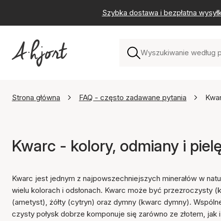
Szybka dostawa i bezpłatna wysył
Strona główna
FAQ - często zadawane pytania
Kwar
Kwarc - kolory, odmiany i pielę
Kwarc jest jednym z najpowszechniejszych minerałów w natur
wielu kolorach i odsłonach. Kwarc może być przezroczysty (kr
(ametyst), żółty (cytryn) oraz dymny (kwarc dymny). Wspólne 
czysty połysk dobrze komponuje się zarówno ze złotem, jak 