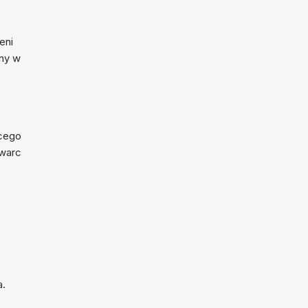
eni
lny w
ącego
kwarc
a.