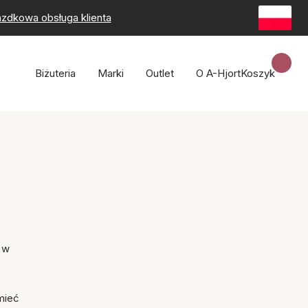
zdkowa obsługa klienta
Biżuteria
Marki
Outlet
O A-Hjort
Koszyk
 w
mieć