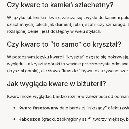
Czy kwarc to kamień szlachetny?
W języku jubilerskim kwarc zalicza się zwykle do kamieni półs
szlachetnych, takich jak diament, rubin, szafir czy szmaragd.
rozsądnej cenie i jest dostępny w wielu stylach.
Czy kwarc to “to samo” co kryształ?
W potocznym języku kwarc i “kryształ” często się pokrywają
wyglądu – a kryształ górski to właśnie przezroczysta odmia
(kryształ górski), ale słowo “kryształ” bywa też używane sze
Jak wygląda kwarc w biżuterii?
Kwarc może wyglądać bardzo różnie w zależności od odmiany 
Kwarc fasetowany
daje bardziej “iskrzący” efekt (zw
Kaboszon
(gładki, zaokrąglony szlif) tworzy miększy, b