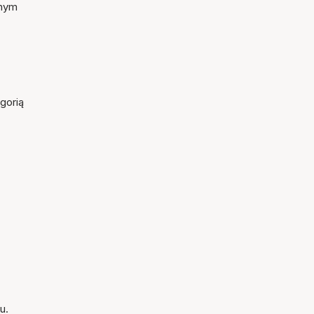
lnym
gorią
u.