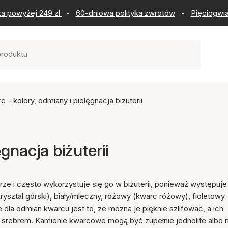
ka powyżej 249 zł
-
60-dniowa polityka zwrotów
-
Pięciogwia
c - kolory, odmiany i pielęgnacja biżuterii
gnacja biżuterii
ze i często wykorzystuje się go w biżuterii, ponieważ występuje
yształ górski), biały/mleczny, różowy (kwarc różowy), fioletowy
dla odmian kwarcu jest to, że można je pięknie szlifować, a ich
i srebrem. Kamienie kwarcowe mogą być zupełnie jednolite albo 