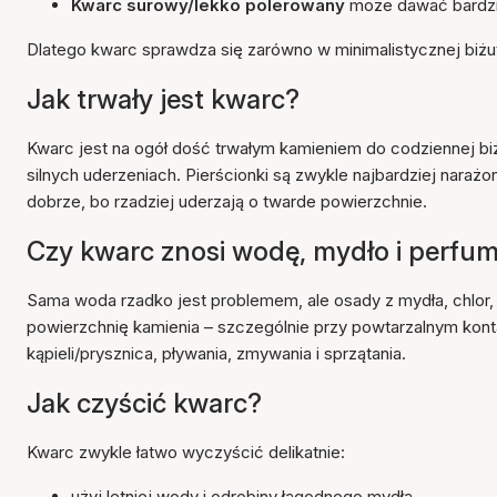
Kwarc surowy/lekko polerowany
może dawać bardziej
Dlatego kwarc sprawdza się zarówno w minimalistycznej biżute
Jak trwały jest kwarc?
Kwarc jest na ogół dość trwałym kamieniem do codziennej biż
silnych uderzeniach. Pierścionki są zwykle najbardziej narażon
dobrze, bo rzadziej uderzają o twarde powierzchnie.
Czy kwarc znosi wodę, mydło i perfu
Sama woda rzadko jest problemem, ale osady z mydła, chlor,
powierzchnię kamienia – szczególnie przy powtarzalnym kon
kąpieli/prysznica, pływania, zmywania i sprzątania.
Jak czyścić kwarc?
Kwarc zwykle łatwo wyczyścić delikatnie:
użyj letniej wody i odrobiny łagodnego mydła