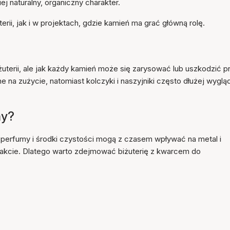
 naturalny, organiczny charakter.
rii, jak i w projektach, gdzie kamień ma grać główną rolę.
uterii, ale jak każdy kamień może się zarysować lub uszkodzić p
e na zużycie, natomiast kolczyki i naszyjniki często dłużej wyglą
my?
 perfumy i środki czystości mogą z czasem wpływać na metal i
takcie. Dlatego warto zdejmować biżuterię z kwarcem do