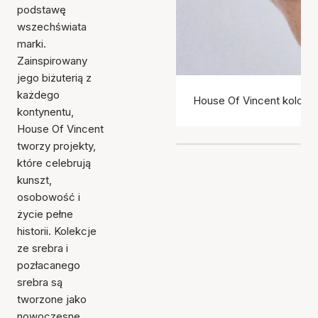
podstawę
wszechświata
marki.
Zainspirowany
jego biżuterią z
każdego
House Of Vincent kolczyk
kontynentu,
House Of Vincent
tworzy projekty,
które celebrują
kunszt,
osobowość i
życie pełne
historii. Kolekcje
ze srebra i
pozłacanego
srebra są
tworzone jako
nowoczesne