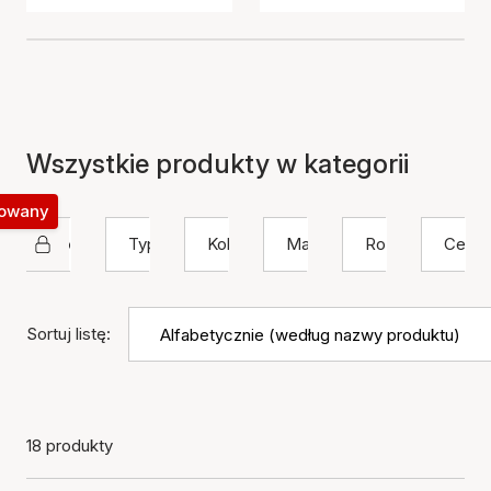
Wszystkie produkty w kategorii
okowany
House Of Vincent
Typ
Kolor
Materiał
Rozmiar
Cena
Sortuj listę:
18 produkty