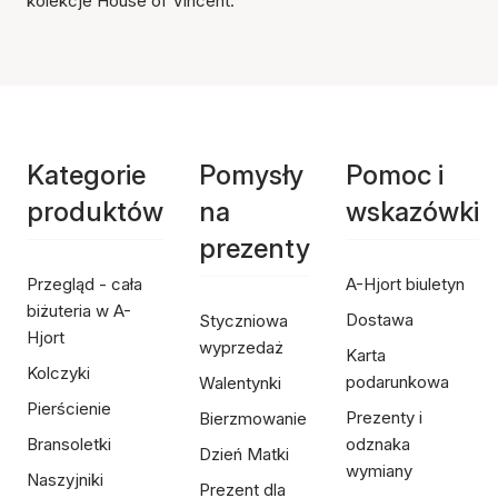
kolekcje House of Vincent.
Kategorie
Pomysły
Pomoc i
produktów
na
wskazówki
prezenty
Przegląd - cała
A-Hjort biuletyn
biżuteria w A-
Dostawa
Styczniowa
Hjort
wyprzedaż
Karta
Kolczyki
podarunkowa
Walentynki
Pierścienie
Prezenty i
Bierzmowanie
Bransoletki
odznaka
Dzień Matki
wymiany
Naszyjniki
Prezent dla