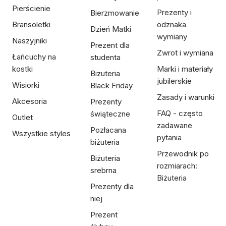
Pierścienie
Prezenty i
Bierzmowanie
Bransoletki
odznaka
Dzień Matki
wymiany
Naszyjniki
Prezent dla
Zwrot i wymiana
Łańcuchy na
studenta
kostki
Marki i materiały
Biżuteria
jubilerskie
Wisiorki
Black Friday
Zasady i warunki
Akcesoria
Prezenty
FAQ - często
świąteczne
Outlet
zadawane
Pozłacana
Wszystkie styles
pytania
biżuteria
Przewodnik po
Biżuteria
rozmiarach:
srebrna
Biżuteria
Prezenty dla
niej
Prezent