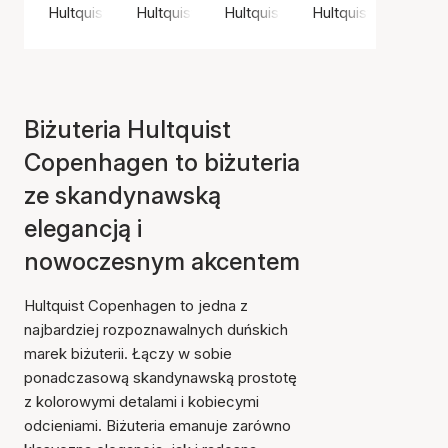
Hultquist Copenhagen
Hultquist Copenhagen
Hultquist Copenhagen
Hultquist Copenha
Biżuteria Hultquist
Copenhagen to biżuteria
ze skandynawską
elegancją i
nowoczesnym akcentem
Hultquist Copenhagen to jedna z
najbardziej rozpoznawalnych duńskich
marek biżuterii. Łączy w sobie
ponadczasową skandynawską prostotę
z kolorowymi detalami i kobiecymi
odcieniami. Biżuteria emanuje zarówno