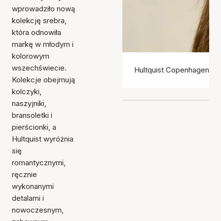
wprowadziło nową
kolekcję srebra,
która odnowiła
markę w młodym i
kolorowym
wszechświecie.
Hultquist Copenhagen ko
Kolekcje obejmują
kolczyki,
naszyjniki,
bransoletki i
pierścionki, a
Hultquist wyróżnia
się
romantycznymi,
ręcznie
wykonanymi
detalami i
nowoczesnym,