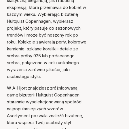
klasyczną elegancją, jak i radosną
ekspresją, która przemawia do kobiet w
każdym wieku. Wybierając biżuterię
Hultquist Copenhagen, wybierasz
projekt, który pasuje do sezonowych
trendów i może być noszony rok po
roku. Kolekcje zawierają perły, kolorowe
kamienie, szklane koraliki i detale ze
srebra próby 925 lub pozłacanego
srebra, połączone w celu unikalnego
wyrażenia zarówno jakości, jak i
osobistego stylu.
W A-Hjort znajdziesz zróżnicowaną
gamę biżuterii Hultquist Copenhagen,
starannie wyselekcjonowaną spośród
najpopularniejszych wzorów.
Asortyment pozwala znaleźć biżuterię,
która wspiera Twój osobisty styl -