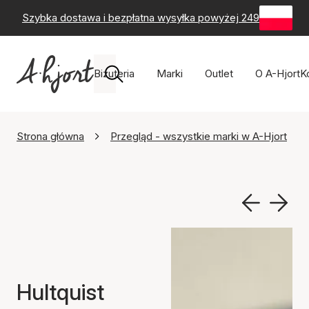
Szybka dostawa i bezpłatna wysyłka powyżej 249 zł
-
60-
Biżuteria
Marki
Outlet
O A-Hjort
K
Strona główna
Przegląd - wszystkie marki w A-Hjort
Hultquist