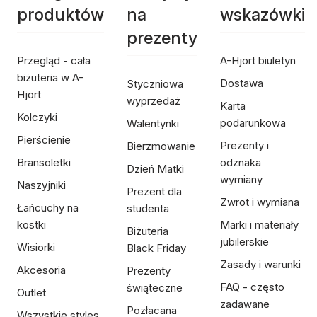
produktów
na
wskazówki
prezenty
Przegląd - cała
A-Hjort biuletyn
biżuteria w A-
Dostawa
Styczniowa
Hjort
wyprzedaż
Karta
Kolczyki
podarunkowa
Walentynki
Pierścienie
Prezenty i
Bierzmowanie
Bransoletki
odznaka
Dzień Matki
wymiany
Naszyjniki
Prezent dla
Zwrot i wymiana
Łańcuchy na
studenta
kostki
Marki i materiały
Biżuteria
jubilerskie
Wisiorki
Black Friday
Zasady i warunki
Akcesoria
Prezenty
FAQ - często
świąteczne
Outlet
zadawane
Pozłacana
Wszystkie styles