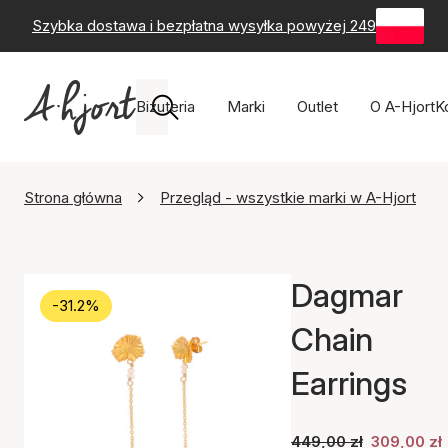
Szybka dostawa i bezpłatna wysyłka powyżej 249 zł
-
60-
Biżuteria
Marki
Outlet
O A-Hjort
K
Strona główna
Przegląd - wszystkie marki w A-Hjort
Dagmar
-31.2%
Chain
Earrings
449,00 zł
309,00 zł