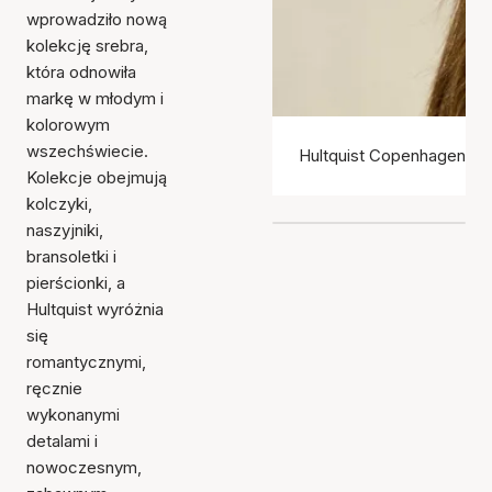
wprowadziło nową
kolekcję srebra,
która odnowiła
markę w młodym i
kolorowym
wszechświecie.
Hultquist Copenhagen ko
Kolekcje obejmują
kolczyki,
naszyjniki,
bransoletki i
pierścionki, a
Hultquist wyróżnia
się
romantycznymi,
ręcznie
wykonanymi
detalami i
nowoczesnym,