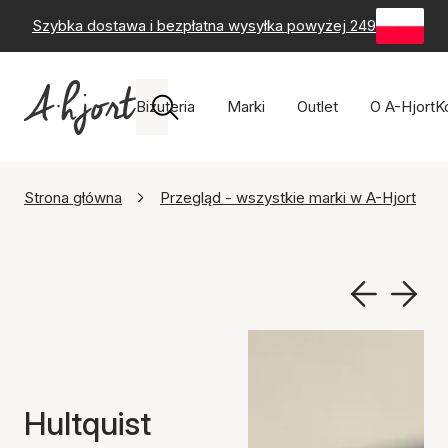
Szybka dostawa i bezpłatna wysyłka powyżej 249 zł
-
60-
Biżuteria
Marki
Outlet
O A-Hjort
K
Strona główna
Przegląd - wszystkie marki w A-Hjort
Hultquist