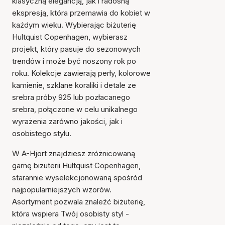
klasyczną elegancją, jak i radosną
ekspresją, która przemawia do kobiet w
każdym wieku. Wybierając biżuterię
Hultquist Copenhagen, wybierasz
projekt, który pasuje do sezonowych
trendów i może być noszony rok po
roku. Kolekcje zawierają perły, kolorowe
kamienie, szklane koraliki i detale ze
srebra próby 925 lub pozłacanego
srebra, połączone w celu unikalnego
wyrażenia zarówno jakości, jak i
osobistego stylu.
W A-Hjort znajdziesz zróżnicowaną
gamę biżuterii Hultquist Copenhagen,
starannie wyselekcjonowaną spośród
najpopularniejszych wzorów.
Asortyment pozwala znaleźć biżuterię,
która wspiera Twój osobisty styl -