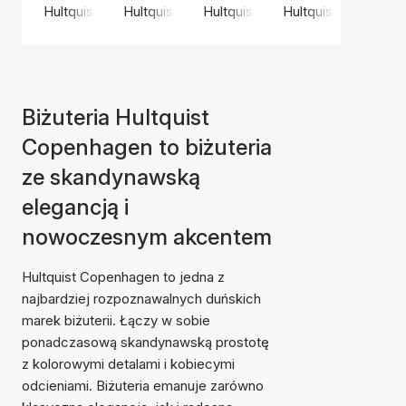
Hultquist Copenhagen
Hultquist Copenhagen
Hultquist Copenhagen
Hultquist Copenha
Biżuteria Hultquist
Copenhagen to biżuteria
ze skandynawską
elegancją i
nowoczesnym akcentem
Hultquist Copenhagen to jedna z
najbardziej rozpoznawalnych duńskich
marek biżuterii. Łączy w sobie
ponadczasową skandynawską prostotę
z kolorowymi detalami i kobiecymi
odcieniami. Biżuteria emanuje zarówno