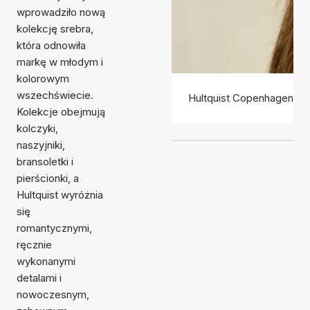
wprowadziło nową
kolekcję srebra,
która odnowiła
markę w młodym i
kolorowym
wszechświecie.
Hultquist Copenhagen ko
Kolekcje obejmują
kolczyki,
naszyjniki,
bransoletki i
pierścionki, a
Hultquist wyróżnia
się
romantycznymi,
ręcznie
wykonanymi
detalami i
nowoczesnym,