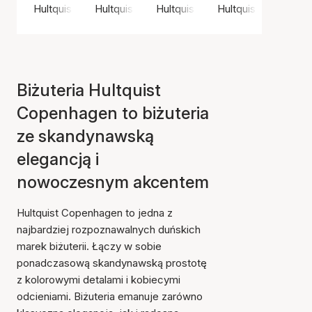
Hultquist Copenhagen
Hultquist Copenhagen
Hultquist Copenhagen
Hultquist Copenha
Biżuteria Hultquist
Copenhagen to biżuteria
ze skandynawską
elegancją i
nowoczesnym akcentem
Hultquist Copenhagen to jedna z
najbardziej rozpoznawalnych duńskich
marek biżuterii. Łączy w sobie
ponadczasową skandynawską prostotę
z kolorowymi detalami i kobiecymi
odcieniami. Biżuteria emanuje zarówno