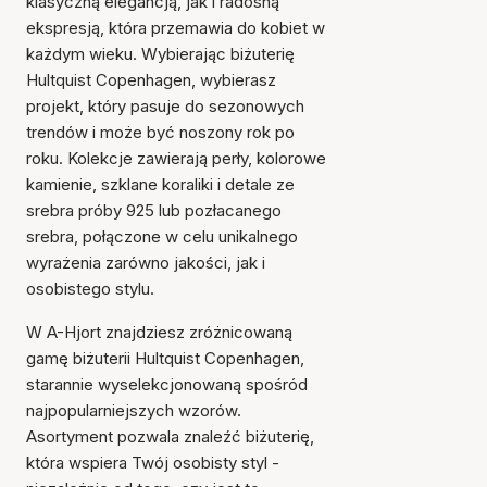
klasyczną elegancją, jak i radosną
ekspresją, która przemawia do kobiet w
każdym wieku. Wybierając biżuterię
Hultquist Copenhagen, wybierasz
projekt, który pasuje do sezonowych
trendów i może być noszony rok po
roku. Kolekcje zawierają perły, kolorowe
kamienie, szklane koraliki i detale ze
srebra próby 925 lub pozłacanego
srebra, połączone w celu unikalnego
wyrażenia zarówno jakości, jak i
osobistego stylu.
W A-Hjort znajdziesz zróżnicowaną
gamę biżuterii Hultquist Copenhagen,
starannie wyselekcjonowaną spośród
najpopularniejszych wzorów.
Asortyment pozwala znaleźć biżuterię,
która wspiera Twój osobisty styl -