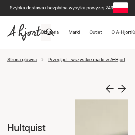
Szybka dostawa i bezpłatna wysyłka powyżej 249 zł
-
60-
Biżuteria
Marki
Outlet
O A-Hjort
K
Strona główna
Przegląd - wszystkie marki w A-Hjort
Hultquist