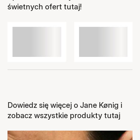
Przedmiot został dodany
świetnych ofert tutaj!
do koszyka
Dowiedz się więcej o Jane Kønig i
zobacz wszystkie produkty tutaj