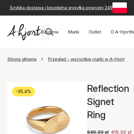
Szybka dostawa i bezpłatna wysyłka powyżej 249 zł
-
60-
Biżuteria
Marki
Outlet
O A-Hjort
K
Strona główna
Przegląd - wszystkie marki w A-Hjort
Reflection
-35.4%
Signet
Ring
649,00 zł
419,00 zł