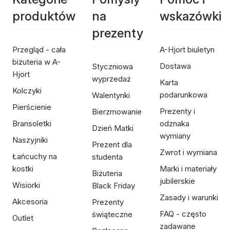
produktów
na
wskazówki
prezenty
Przegląd - cała
A-Hjort biuletyn
biżuteria w A-
Dostawa
Styczniowa
Hjort
wyprzedaż
Karta
Kolczyki
podarunkowa
Walentynki
Pierścienie
Prezenty i
Bierzmowanie
Bransoletki
odznaka
Dzień Matki
wymiany
Naszyjniki
Prezent dla
Zwrot i wymiana
Łańcuchy na
studenta
kostki
Marki i materiały
Biżuteria
jubilerskie
Wisiorki
Black Friday
Zasady i warunki
Akcesoria
Prezenty
FAQ - często
świąteczne
Outlet
zadawane