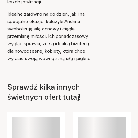
każdej stylizacji.
Idealne zarówno na co dzień, jak i na
specjalne okazje, kolczyki Andrina
symbolizują siłę odnowy i ciągłą
przemianę miłości. Ich ponadczasowy
wygląd sprawia, że są idealną biżuterią
Przedmiot został dodany
dla nowoczesnej kobiety, która chce
do koszyka
wyrazić swoją wewnętrzną siłę i piękno.
Sprawdź kilka innych
świetnych ofert tutaj!