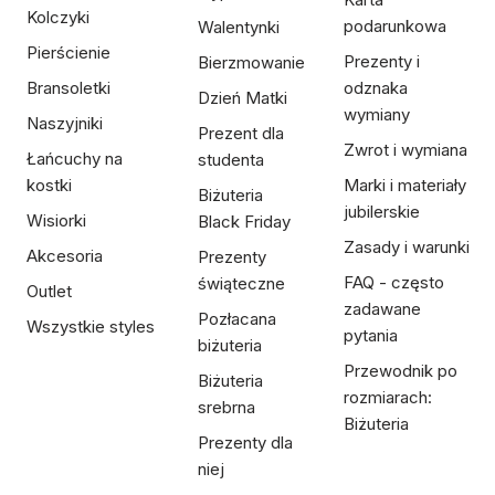
Kolczyki
podarunkowa
Walentynki
Pierścienie
Prezenty i
Bierzmowanie
Bransoletki
odznaka
Dzień Matki
wymiany
Naszyjniki
Prezent dla
Zwrot i wymiana
Łańcuchy na
studenta
kostki
Marki i materiały
Biżuteria
jubilerskie
Wisiorki
Black Friday
Zasady i warunki
Akcesoria
Prezenty
FAQ - często
świąteczne
Outlet
zadawane
Pozłacana
Wszystkie styles
pytania
biżuteria
Przewodnik po
Biżuteria
rozmiarach:
srebrna
Biżuteria
Prezenty dla
niej