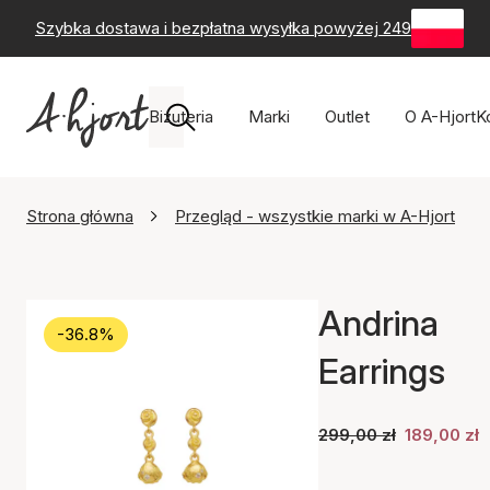
Szybka dostawa i bezpłatna wysyłka powyżej 249 zł
-
60-
Biżuteria
Marki
Outlet
O A-Hjort
K
Strona główna
Przegląd - wszystkie marki w A-Hjort
Andrina
-36.8%
Earrings
299,00 zł
189,00 zł