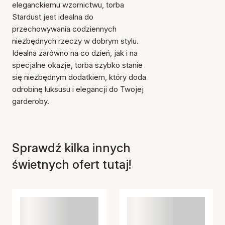
eleganckiemu wzornictwu, torba
Stardust jest idealna do
przechowywania codziennych
niezbędnych rzeczy w dobrym stylu.
Idealna zarówno na co dzień, jak i na
specjalne okazje, torba szybko stanie
się niezbędnym dodatkiem, który doda
Przedmiot został dodany
odrobinę luksusu i elegancji do Twojej
do koszyka
garderoby.
Sprawdź kilka innych
świetnych ofert tutaj!