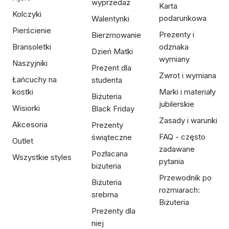
wyprzedaż
Karta
Kolczyki
podarunkowa
Walentynki
Pierścienie
Prezenty i
Bierzmowanie
Bransoletki
odznaka
Dzień Matki
wymiany
Naszyjniki
Prezent dla
Zwrot i wymiana
Łańcuchy na
studenta
kostki
Marki i materiały
Biżuteria
jubilerskie
Wisiorki
Black Friday
Zasady i warunki
Akcesoria
Prezenty
FAQ - często
świąteczne
Outlet
zadawane
Pozłacana
Wszystkie styles
pytania
biżuteria
Przewodnik po
Biżuteria
rozmiarach:
srebrna
Biżuteria
Prezenty dla
niej