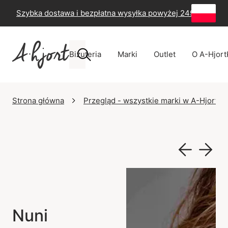
Szybka dostawa i bezpłatna wysyłka powyżej 249 zł
-
60
Biżuteria
Marki
Outlet
O A-Hjort
Strona główna
Przegląd - wszystkie marki w A-Hjort
Nuni