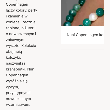
Copenhagen
łączy kolory, perły
i kamienie w
kobiecej, ręcznie
robionej biżuterii
o nowoczesnym i
Nuni Copenhagen kolczy
zabawnym
wyrazie. Kolekcje
obejmują
kolczyki,
naszyjniki i
bransoletki. Nuni
Copenhagen
wyróżnia się
żywym,
przystępnym i
nowoczesnym
wzornictwem.