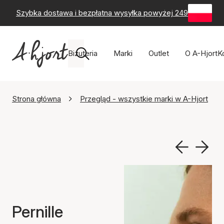
Szybka dostawa i bezpłatna wysyłka powyżej 249 zł
-
60-
Biżuteria
Marki
Outlet
O A-Hjort
K
Strona główna
Przegląd - wszystkie marki w A-Hjort
Pernille