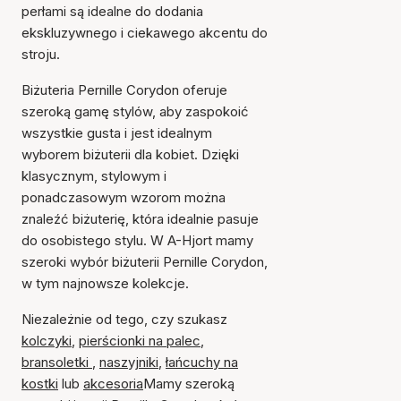
perłami są idealne do dodania
ekskluzywnego i ciekawego akcentu do
stroju.
Biżuteria Pernille Corydon oferuje
szeroką gamę stylów, aby zaspokoić
wszystkie gusta i jest idealnym
wyborem biżuterii dla kobiet. Dzięki
klasycznym, stylowym i
ponadczasowym wzorom można
znaleźć biżuterię, która idealnie pasuje
do osobistego stylu. W A-Hjort mamy
szeroki wybór biżuterii Pernille Corydon,
w tym najnowsze kolekcje.
Niezależnie od tego, czy szukasz
kolczyki
,
pierścionki na palec
,
bransoletki
,
naszyjniki
,
łańcuchy na
kostki
lub
akcesoria
Mamy szeroką