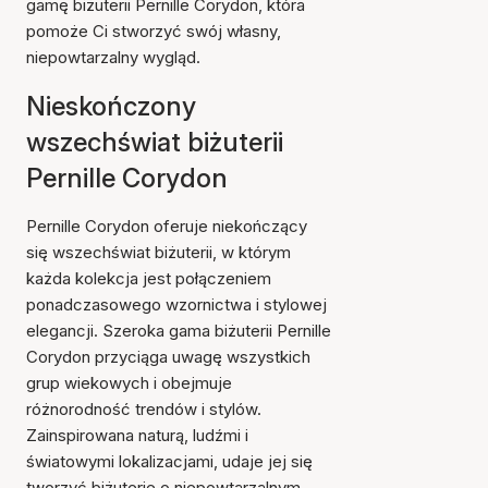
gamę biżuterii Pernille Corydon, która
pomoże Ci stworzyć swój własny,
niepowtarzalny wygląd.
Nieskończony
wszechświat biżuterii
Pernille Corydon
Pernille Corydon oferuje niekończący
się wszechświat biżuterii, w którym
każda kolekcja jest połączeniem
ponadczasowego wzornictwa i stylowej
elegancji. Szeroka gama biżuterii Pernille
Corydon przyciąga uwagę wszystkich
grup wiekowych i obejmuje
różnorodność trendów i stylów.
Zainspirowana naturą, ludźmi i
światowymi lokalizacjami, udaje jej się
tworzyć biżuterię o niepowtarzalnym