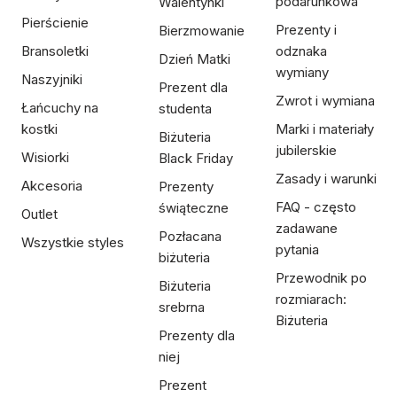
podarunkowa
Walentynki
Pierścienie
Prezenty i
Bierzmowanie
Bransoletki
odznaka
Dzień Matki
wymiany
Naszyjniki
Prezent dla
Zwrot i wymiana
Łańcuchy na
studenta
kostki
Marki i materiały
Biżuteria
jubilerskie
Wisiorki
Black Friday
Zasady i warunki
Akcesoria
Prezenty
FAQ - często
świąteczne
Outlet
zadawane
Pozłacana
Wszystkie styles
pytania
biżuteria
Przewodnik po
Biżuteria
rozmiarach:
srebrna
Biżuteria
Prezenty dla
niej
Prezent