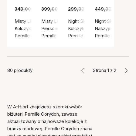
349,00 zł
225,00 zł
399,00 zł
259,00 zł
299,00 zł
209,00 zł
449,00 zł
309,00
Misty Light Earrings
Misty Light Ring
Night Sky Earrings
Night Sky Necklace
Kolczyk, Kolor srebrny / Srebro próby 925
Pierścień, Kolor srebrny / Srebro próby 925
Kolczyk, Kolor srebrny / Srebro 
Naszyjnik, Kolor sr
Pernille Corydon
Pernille Corydon
Pernille Corydon
Pernille Corydon
80 produkty
Strona 1 z 2
W A-Hjort znajdziesz szeroki wybór
biżuterii Pernille Corydon, zawsze
aktualizowany o najnowsze kolekcje z
branży modowej. Pernille Corydon znana
jest ze swojej skandynawskiej prostoty i