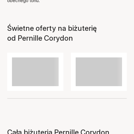
obecnego tonu.
Świetne oferty na biżuterię
od Pernille Corydon
Cała biżuteria Pernille Corydon