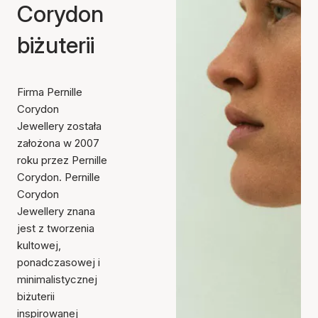
Corydon
biżuterii
Firma Pernille
Corydon
Jewellery została
założona w 2007
roku przez Pernille
Corydon. Pernille
Corydon
Jewellery znana
jest z tworzenia
kultowej,
ponadczasowej i
minimalistycznej
biżuterii
inspirowanej