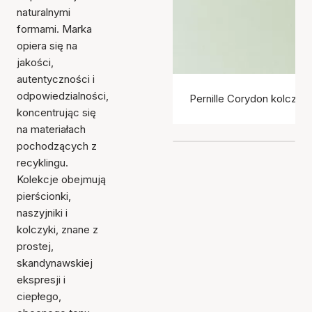
naturalnymi
formami. Marka
opiera się na
jakości,
autentyczności i
odpowiedzialności,
Pernille Corydon kolczyki
koncentrując się
na materiałach
pochodzących z
recyklingu.
Kolekcje obejmują
pierścionki,
naszyjniki i
kolczyki, znane z
prostej,
skandynawskiej
ekspresji i
ciepłego,