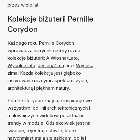
przez wiele lat.
Kolekcje biżuterii Pernille
Corydon
Każdego roku Pernille Corydon
wprowadza na rynek cztery różne
kolekcje biżuterii: A
Wiosna/Lato
,
Wysokie lato
,
Jesień/Zima
oraz
Wysoka
zima
. Każda kolekcja jest głęboko
inspirowana różnymi aspektami życia,
architekturą i pięknem natury.
Pernille Corydon znajduje inspirację we
wszystkim, od linii architektonicznych i
malowniczych widoków po aktualne
trendy w modzie. Gdziekolwiek jest na
świecie, rejestruje chwile, które
natychmiast stają się szkicami do jej