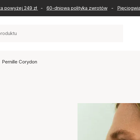
ka powyżej 249 zł
-
60-dniowa polityka zwrotów
-
Pięciogwia
Pernille Corydon