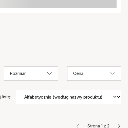
Rozmiar
Cena
 listę:
Strona 1 z 2