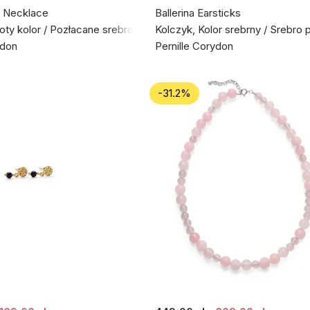
 Necklace
Ballerina Earsticks
łoty kolor / Pozłacane srebro próby 925
Kolczyk, Kolor srebrny / Srebro 
ydon
Pernille Corydon
-31.2%