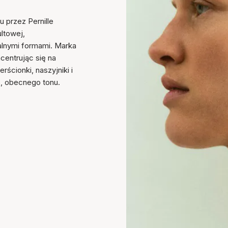
u przez Pernille
ultowej,
ralnymi formami. Marka
ncentrując się na
ścionki, naszyjniki i
o, obecnego tonu.