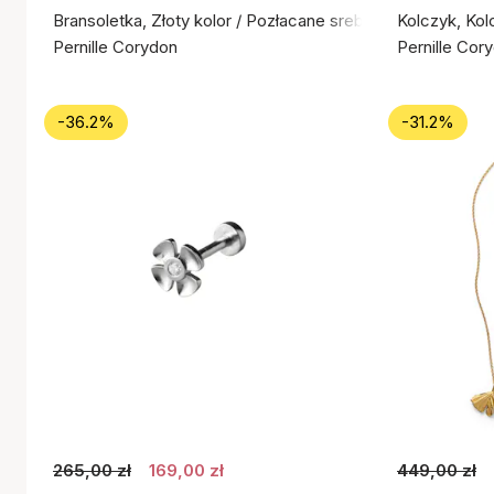
Bransoletka, Złoty kolor / Pozłacane srebro próby 925
Kolczyk, Kol
Pernille Corydon
Pernille Cor
-36.2%
-31.2%
265,00 zł
169,00 zł
449,00 zł