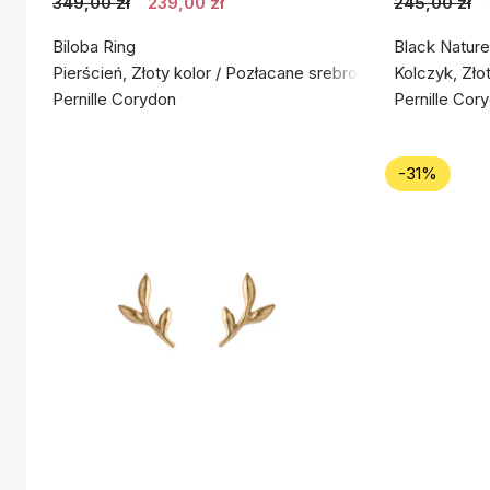
349,00 zł
239,00 zł
245,00 zł
Biloba Ring
Black Nature
Pierścień, Złoty kolor / Pozłacane srebro próby 925
Kolczyk, Zło
Pernille Corydon
Pernille Cor
-31%