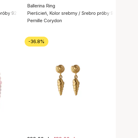
Ballerina Ring
próby 925
Pierścień, Kolor srebrny / Srebro próby 925
Pernille Corydon
-36.8%