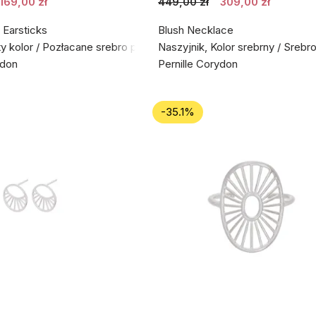
169,00 zł
449,00 zł
309,00 zł
 Earsticks
Blush Necklace
ty kolor / Pozłacane srebro próby 925
Naszyjnik, Kolor srebrny / Srebr
ydon
Pernille Corydon
-35.1%