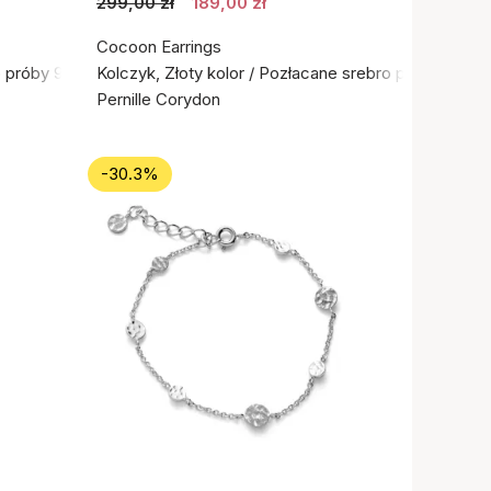
299,00 zł
189,00 zł
Cocoon Earrings
o próby 925
Kolczyk, Złoty kolor / Pozłacane srebro próby 925
Pernille Corydon
-30.3%