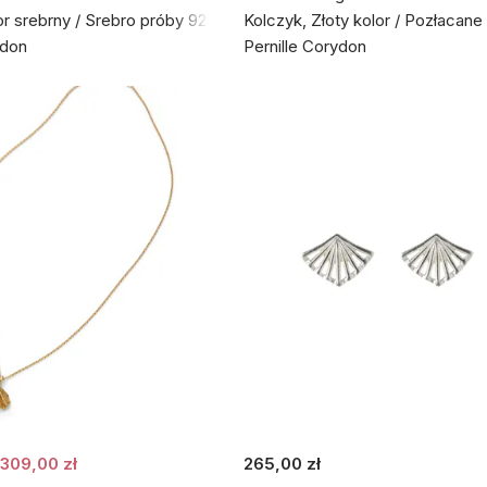
or srebrny / Srebro próby 925
Kolczyk, Złoty kolor / Pozłacan
ydon
Pernille Corydon
309,00 zł
265,00 zł