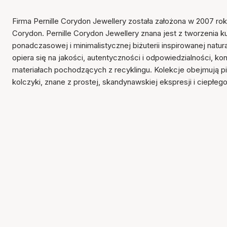
Firma Pernille Corydon Jewellery została założona w 2007 rok
Corydon. Pernille Corydon Jewellery znana jest z tworzenia k
ponadczasowej i minimalistycznej biżuterii inspirowanej natu
opiera się na jakości, autentyczności i odpowiedzialności, ko
materiałach pochodzących z recyklingu. Kolekcje obejmują pier
kolczyki, znane z prostej, skandynawskiej ekspresji i ciepłeg