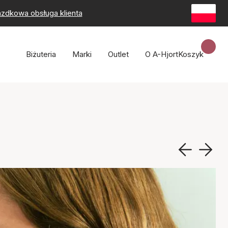
zdkowa obsługa klienta
Biżuteria
Marki
Outlet
O A-Hjort
Koszyk