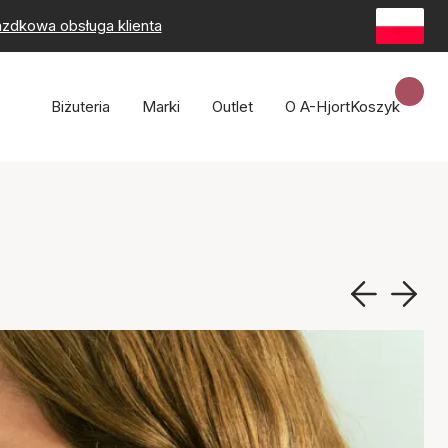
zdkowa obsługa klienta
Biżuteria
Marki
Outlet
O A-Hjort
Koszyk