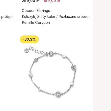
299,00 zł
189,00 zł
Cocoon Earrings
o próby 925
Kolczyk, Złoty kolor / Pozłacane srebro próby 925
Pernille Corydon
-30.3%