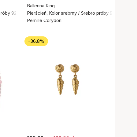
Ballerina Ring
próby 925
Pierścień, Kolor srebrny / Srebro próby 925
Pernille Corydon
-36.8%