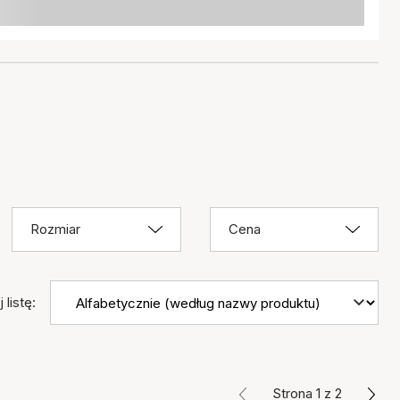
Rozmiar
Cena
 listę:
Strona 1 z 2