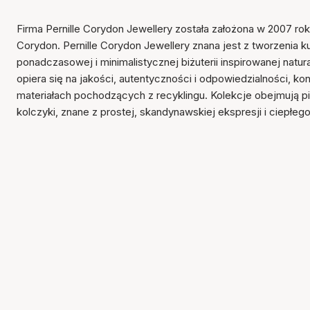
Firma Pernille Corydon Jewellery została założona w 2007 rok
Corydon. Pernille Corydon Jewellery znana jest z tworzenia k
ponadczasowej i minimalistycznej biżuterii inspirowanej natu
opiera się na jakości, autentyczności i odpowiedzialności, ko
materiałach pochodzących z recyklingu. Kolekcje obejmują pier
kolczyki, znane z prostej, skandynawskiej ekspresji i ciepłeg