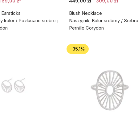
169,00 zł
449,00 zł
309,00 zł
 Earsticks
Blush Necklace
ty kolor / Pozłacane srebro próby 925
Naszyjnik, Kolor srebrny / Srebr
ydon
Pernille Corydon
-35.1%