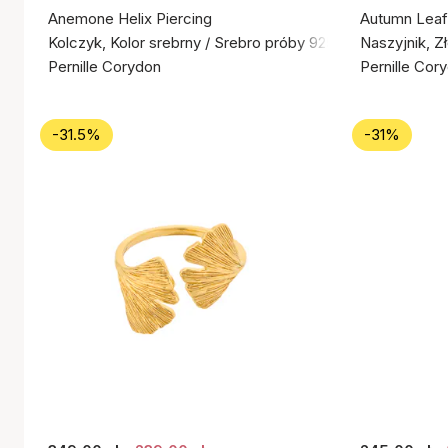
Anemone Helix Piercing
Autumn Leaf
Kolczyk, Kolor srebrny / Srebro próby 925
Naszyjnik, Z
Pernille Corydon
Pernille Cor
-31.5%
-31%