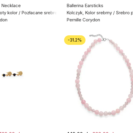
 Necklace
Ballerina Earsticks
łoty kolor / Pozłacane srebro próby 925
Kolczyk, Kolor srebrny / Srebro 
ydon
Pernille Corydon
-31.2%