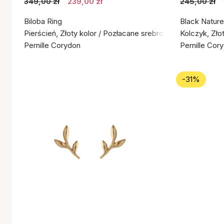
349,00 zł
239,00 zł
245,00 zł
Biloba Ring
Black Nature
Pierścień, Złoty kolor / Pozłacane srebro próby 925
Kolczyk, Zło
Pernille Corydon
Pernille Cor
-31%