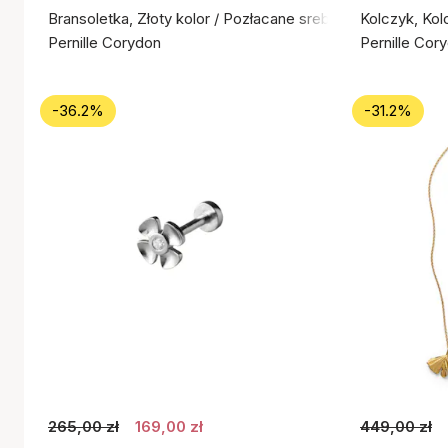
Bransoletka, Złoty kolor / Pozłacane srebro próby 925
Kolczyk, Kol
Pernille Corydon
Pernille Cor
-36.2%
-31.2%
265,00 zł
169,00 zł
449,00 zł