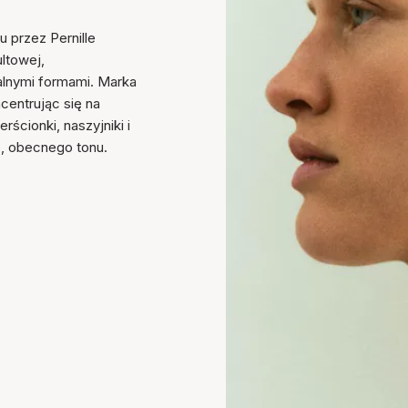
u przez Pernille
ultowej,
ralnymi formami. Marka
ncentrując się na
ścionki, naszyjniki i
o, obecnego tonu.