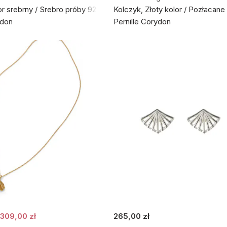
or srebrny / Srebro próby 925
Kolczyk, Złoty kolor / Pozłacan
ydon
Pernille Corydon
309,00 zł
265,00 zł