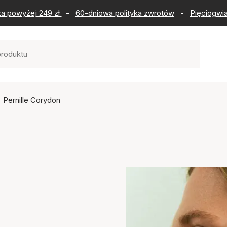
ka powyżej 249 zł
-
60-dniowa polityka zwrotów
-
Pięciogwia
Pernille Corydon