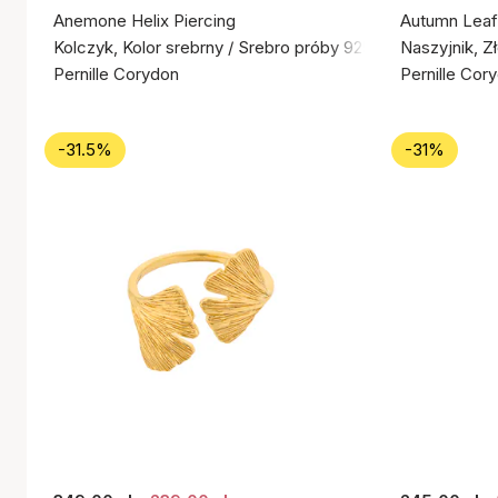
Anemone Helix Piercing
Autumn Leaf
Kolczyk, Kolor srebrny / Srebro próby 925
Naszyjnik, Z
Pernille Corydon
Pernille Cor
-31.5%
-31%