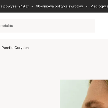
ka powyżej 249 zł
-
60-dniowa polityka zwrotów
-
Pięciogwia
Pernille Corydon