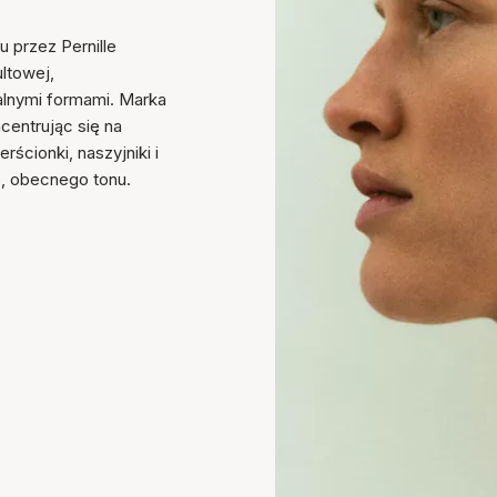
u przez Pernille
ultowej,
ralnymi formami. Marka
ncentrując się na
ścionki, naszyjniki i
o, obecnego tonu.