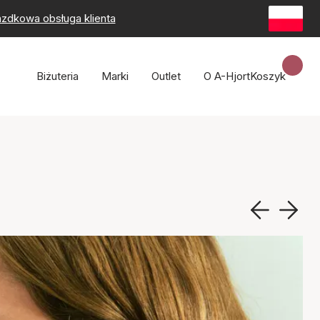
zdkowa obsługa klienta
Biżuteria
Marki
Outlet
O A-Hjort
Koszyk