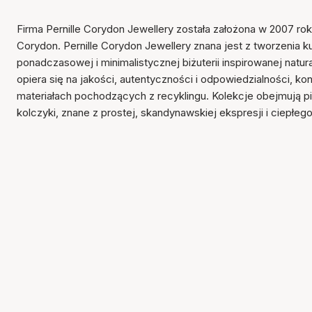
Firma Pernille Corydon Jewellery została założona w 2007 rok
Corydon. Pernille Corydon Jewellery znana jest z tworzenia k
ponadczasowej i minimalistycznej biżuterii inspirowanej natu
opiera się na jakości, autentyczności i odpowiedzialności, ko
materiałach pochodzących z recyklingu. Kolekcje obejmują pier
kolczyki, znane z prostej, skandynawskiej ekspresji i ciepłeg