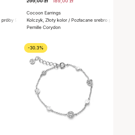
299,00 zł
189,00 zł
Cocoon Earrings
o próby 925
Kolczyk, Złoty kolor / Pozłacane srebro próby 925
Pernille Corydon
-30.3%