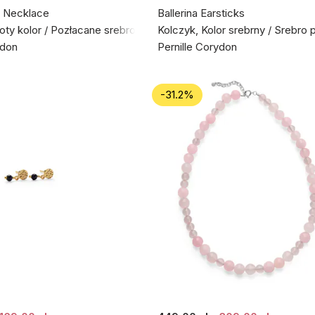
 Necklace
Ballerina Earsticks
łoty kolor / Pozłacane srebro próby 925
Kolczyk, Kolor srebrny / Srebro 
ydon
Pernille Corydon
-31.2%