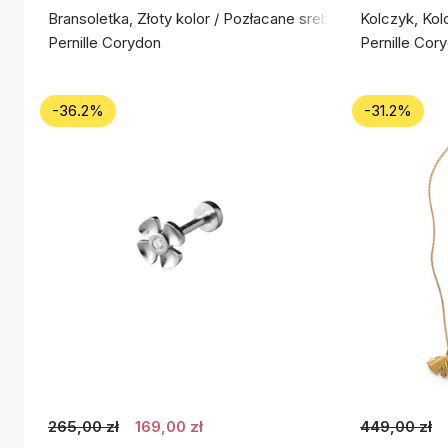
Bransoletka, Złoty kolor / Pozłacane srebro próby 925
Kolczyk, Kol
Pernille Corydon
Pernille Cor
-36.2%
-31.2%
265,00 zł
169,00 zł
449,00 zł