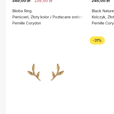
349,00 zł
239,00 zł
245,00 zł
Biloba Ring
Black Nature
Pierścień, Złoty kolor / Pozłacane srebro próby 925
Kolczyk, Zło
Pernille Corydon
Pernille Cor
-31%