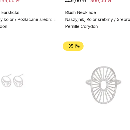
169,00 zł
449,00 zł
309,00 zł
 Earsticks
Blush Necklace
ty kolor / Pozłacane srebro próby 925
Naszyjnik, Kolor srebrny / Srebr
ydon
Pernille Corydon
-35.1%