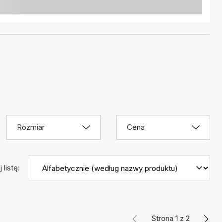
Rozmiar
Cena
 listę:
Strona 1 z 2