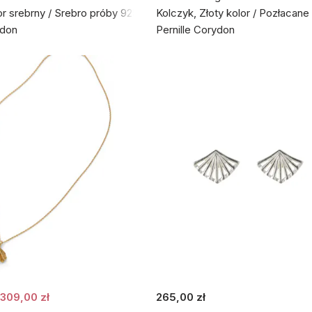
or srebrny / Srebro próby 925
Kolczyk, Złoty kolor / Pozłacan
ydon
Pernille Corydon
309,00 zł
265,00 zł