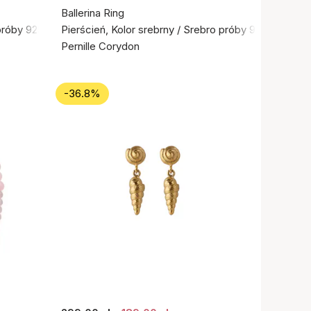
Ballerina Ring
próby 925
Pierścień, Kolor srebrny / Srebro próby 925
Pernille Corydon
-36.8%