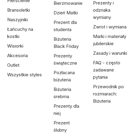
Pierścienie
Prezenty i
Bierzmowanie
Bransoletki
odznaka
Dzień Matki
wymiany
Naszyjniki
Prezent dla
Zwrot i wymiana
Łańcuchy na
studenta
kostki
Marki i materiały
Biżuteria
jubilerskie
Wisiorki
Black Friday
Zasady i warunki
Akcesoria
Prezenty
FAQ - często
świąteczne
Outlet
zadawane
Pozłacana
Wszystkie styles
pytania
biżuteria
Przewodnik po
Biżuteria
rozmiarach:
srebrna
Biżuteria
Prezenty dla
niej
Prezent
ślubny