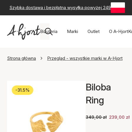
Szybka dostawa i bezpłatna wysyłka powyżej 249 zł
-
60-
Biżuteria
Marki
Outlet
O A-Hjort
K
Strona główna
Przegląd - wszystkie marki w A-Hjort
Biloba
-31.5%
Ring
349,00 zł
239,00 zł