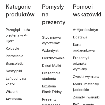
Kategorie
Pomysły
Pomoc i
produktów
na
wskazówki
prezenty
Przegląd - cała
A-Hjort biuletyn
biżuteria w A-
Dostawa
Styczniowa
Hjort
wyprzedaż
Karta
Kolczyki
podarunkowa
Walentynki
Pierścienie
Prezenty i
Bierzmowanie
Bransoletki
odznaka
Dzień Matki
wymiany
Naszyjniki
Prezent dla
Zwrot i wymiana
Łańcuchy na
studenta
kostki
Marki i materiały
Biżuteria
jubilerskie
Wisiorki
Black Friday
Zasady i warunki
Akcesoria
Prezenty
FAQ - często
świąteczne