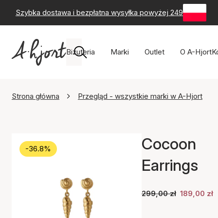
Szybka dostawa i bezpłatna wysyłka powyżej 249 zł
-
60-
Biżuteria
Marki
Outlet
O A-Hjort
K
Strona główna
Przegląd - wszystkie marki w A-Hjort
Cocoon
-36.8%
Earrings
299,00 zł
189,00 zł