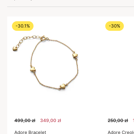
-30.1%
-30%
499,00 zł
349,00 zł
250,00 zł
Adore Bracelet
Adore Creol