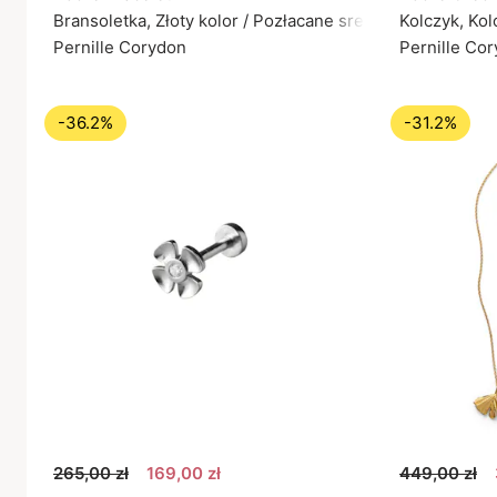
Bransoletka, Złoty kolor / Pozłacane srebro próby 925
Kolczyk, Kol
Pernille Corydon
Pernille Co
-36.2%
-31.2%
265,00 zł
169,00 zł
449,00 zł