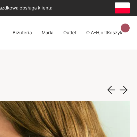
azdkowa obsługa klienta
Biżuteria
Marki
Outlet
O A-Hjort
Koszyk