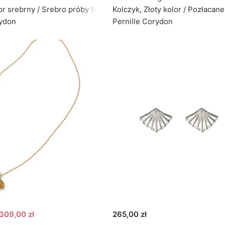
or srebrny / Srebro próby 925
Kolczyk, Złoty kolor / Pozłacan
rydon
Pernille Corydon
309,00 zł
265,00 zł