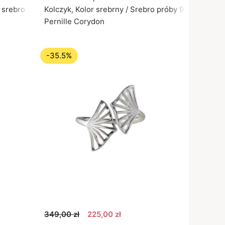
e srebro próby 925
Kolczyk, Kolor srebrny / Srebro próby 925
Pernille Corydon
-35.5%
349,00 zł
225,00 zł