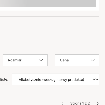
Rozmiar
Cena
listę:
Strona 1 z 2