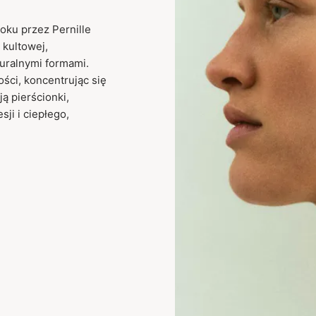
oku przez Pernille
 kultowej,
turalnymi formami.
ości, koncentrując się
ą pierścionki,
sji i ciepłego,