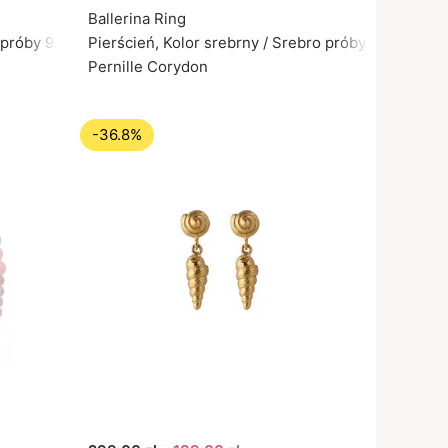
Ballerina Ring
 próby 925
Pierścień, Kolor srebrny / Srebro próby 925
Pernille Corydon
-36.8%