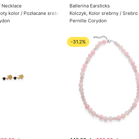
 Necklace
Ballerina Earsticks
łoty kolor / Pozłacane srebro próby 925
Kolczyk, Kolor srebrny / Srebro
rydon
Pernille Corydon
-31.2%