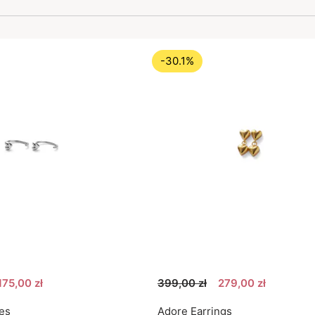
-30.1%
175,00 zł
399,00 zł
279,00 zł
es
Adore Earrings