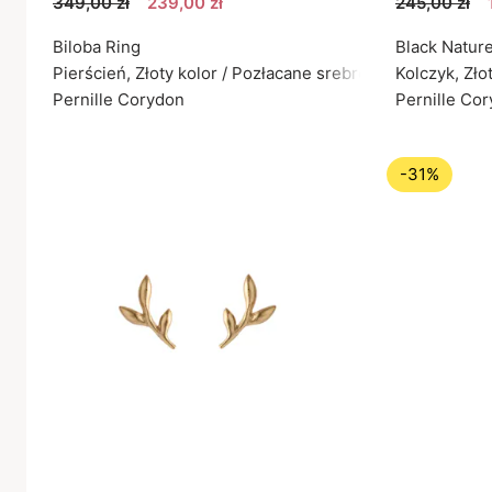
349,00 zł
239,00 zł
245,00 zł
Biloba Ring
Black Nature
Pierścień, Złoty kolor / Pozłacane srebro próby 925
Kolczyk, Zło
Pernille Corydon
Pernille Co
-31%