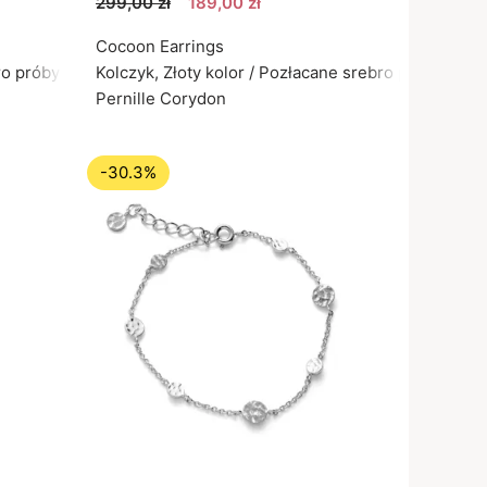
299,00 zł
189,00 zł
Cocoon Earrings
ro próby 925
Kolczyk, Złoty kolor / Pozłacane srebro próby 925
Pernille Corydon
-30.3%