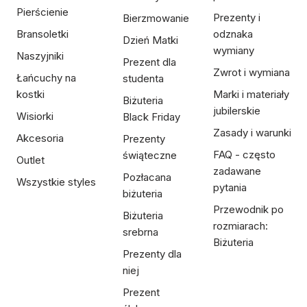
Pierścienie
Prezenty i
Bierzmowanie
Bransoletki
odznaka
Dzień Matki
wymiany
Naszyjniki
Prezent dla
Zwrot i wymiana
Łańcuchy na
studenta
kostki
Marki i materiały
Biżuteria
jubilerskie
Wisiorki
Black Friday
Zasady i warunki
Akcesoria
Prezenty
FAQ - często
świąteczne
Outlet
zadawane
Pozłacana
Wszystkie styles
pytania
biżuteria
Przewodnik po
Biżuteria
rozmiarach:
srebrna
Biżuteria
Prezenty dla
niej
Prezent