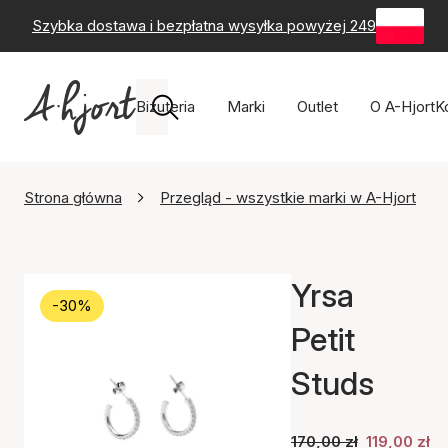
Szybka dostawa i bezpłatna wysyłka powyżej 249 zł
-
60-
Biżuteria
Marki
Outlet
O A-Hjort
K
Strona główna
Przegląd - wszystkie marki w A-Hjort
Yrsa
-30%
Petit
Studs
170,00 zł
119,00 zł