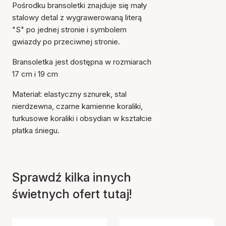
Pośrodku bransoletki znajduje się mały
stalowy detal z wygrawerowaną literą
"S" po jednej stronie i symbolem
gwiazdy po przeciwnej stronie.
Bransoletka jest dostępna w rozmiarach
17 cm i 19 cm
Materiał: elastyczny sznurek, stal
Przedmiot został dodany
do koszyka
nierdzewna, czarne kamienne koraliki,
turkusowe koraliki i obsydian w kształcie
płatka śniegu.
Sprawdź kilka innych
świetnych ofert tutaj!