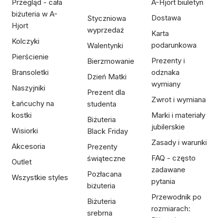
Przegląd - cała
A-Hjort biuletyn
biżuteria w A-
Dostawa
Styczniowa
Hjort
wyprzedaż
Karta
Kolczyki
podarunkowa
Walentynki
Pierścienie
Prezenty i
Bierzmowanie
Bransoletki
odznaka
Dzień Matki
wymiany
Naszyjniki
Prezent dla
Zwrot i wymiana
Łańcuchy na
studenta
kostki
Marki i materiały
Biżuteria
jubilerskie
Wisiorki
Black Friday
Zasady i warunki
Akcesoria
Prezenty
FAQ - często
świąteczne
Outlet
zadawane
Pozłacana
Wszystkie styles
pytania
biżuteria
Przewodnik po
Biżuteria
rozmiarach:
srebrna