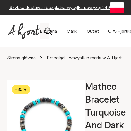
Szybka dostawa i bezpłatna wysyłka powyżej 249 zł
-
60-
Biżuteria
Marki
Outlet
O A-Hjort
K
Strona główna
Przegląd - wszystkie marki w A-Hjort
Matheo
-30%
Bracelet
Turquoise
And Dark