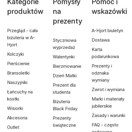
Kategorie
Pomysły
Pomoc i
produktów
na
wskazówki
prezenty
Przegląd - cała
A-Hjort biuletyn
biżuteria w A-
Dostawa
Styczniowa
Hjort
wyprzedaż
Karta
Kolczyki
podarunkowa
Walentynki
Pierścienie
Prezenty i
Bierzmowanie
Bransoletki
odznaka
Dzień Matki
wymiany
Naszyjniki
Prezent dla
Zwrot i wymiana
Łańcuchy na
studenta
kostki
Marki i materiały
Biżuteria
jubilerskie
Wisiorki
Black Friday
Zasady i warunki
Akcesoria
Prezenty
FAQ - często
świąteczne
Outlet
zadawane