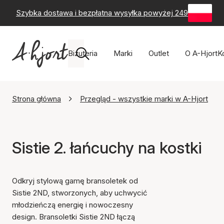
Szybka dostawa i bezpłatna wysyłka powyżej 249 zł
-
60-
Biżuteria
Marki
Outlet
O A-Hjort
K
Strona główna
Przegląd - wszystkie marki w A-Hjort
Sistie 2. łańcuchy na kostki
Odkryj stylową gamę bransoletek od
Sistie 2ND, stworzonych, aby uchwycić
młodzieńczą energię i nowoczesny
design. Bransoletki Sistie 2ND łączą