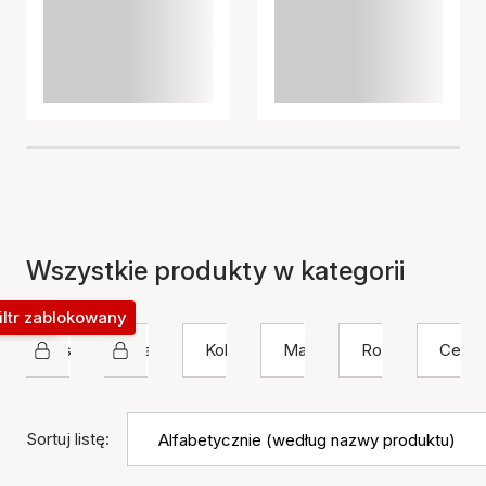
Wszystkie produkty w kategorii
okowany
iltr zablokowany
Sistie 2nd
Bransoletka
Kolor
Materiał
Rozmiar
Cena
Sortuj listę: