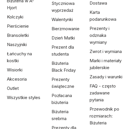
biżuteria w A-
Dostawa
Styczniowa
Hjort
wyprzedaż
Karta
Kolczyki
podarunkowa
Walentynki
Pierścienie
Prezenty i
Bierzmowanie
Bransoletki
odznaka
Dzień Matki
wymiany
Naszyjniki
Prezent dla
Zwrot i wymiana
Łańcuchy na
studenta
kostki
Marki i materiały
Biżuteria
jubilerskie
Wisiorki
Black Friday
Zasady i warunki
Akcesoria
Prezenty
FAQ - często
świąteczne
Outlet
zadawane
Pozłacana
Wszystkie styles
pytania
biżuteria
Przewodnik po
Biżuteria
rozmiarach:
srebrna
Biżuteria
Prezenty dla