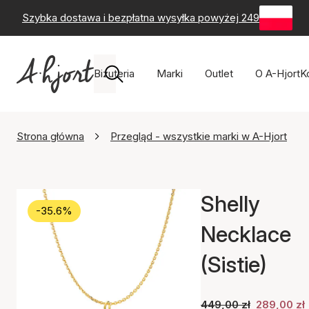
Szybka dostawa i bezpłatna wysyłka powyżej 249 zł
-
60-
Biżuteria
Marki
Outlet
O A-Hjort
K
Strona główna
Przegląd - wszystkie marki w A-Hjort
Shelly
-35.6%
Necklace
(Sistie)
449,00 zł
289,00 zł