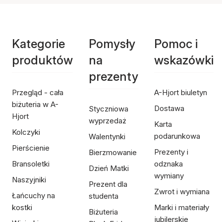
Kategorie
Pomysły
Pomoc i
produktów
na
wskazówki
prezenty
Przegląd - cała
A-Hjort biuletyn
biżuteria w A-
Dostawa
Styczniowa
Hjort
wyprzedaż
Karta
Kolczyki
podarunkowa
Walentynki
Pierścienie
Prezenty i
Bierzmowanie
Bransoletki
odznaka
Dzień Matki
wymiany
Naszyjniki
Prezent dla
Zwrot i wymiana
Łańcuchy na
studenta
kostki
Marki i materiały
Biżuteria
jubilerskie