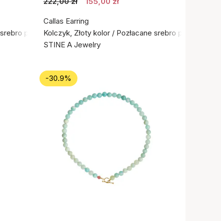
222,00 zł
155,00 zł
Callas Earring
e srebro próby 925
Kolczyk, Złoty kolor / Pozłacane srebro próby 925
STINE A Jewelry
-30.9%