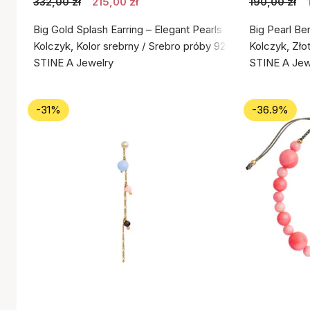
332,00 zł
215,00 zł
190,00 zł
Big Gold Splash Earring – Elegant Pearls
Big Pearl Be
Kolczyk, Kolor srebrny / Srebro próby 925
Kolczyk, Zło
STINE A Jewelry
STINE A Jew
-31%
-36.9%