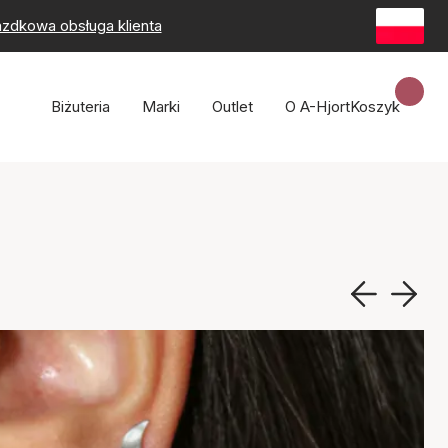
zdkowa obsługa klienta
Biżuteria
Marki
Outlet
O A-Hjort
Koszyk