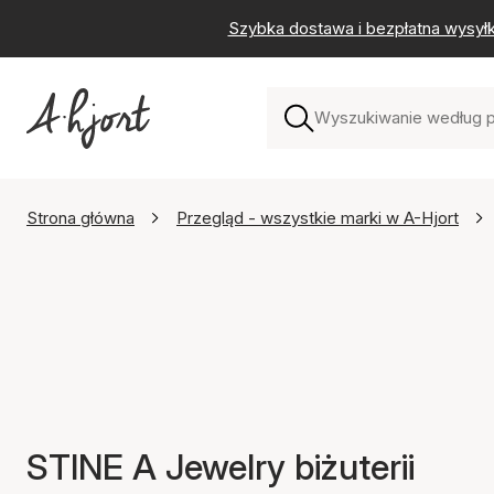
Szybka dostawa i bezpłatna wysył
Strona główna
Przegląd - wszystkie marki w A-Hjort
STINE A Jewelry biżuterii