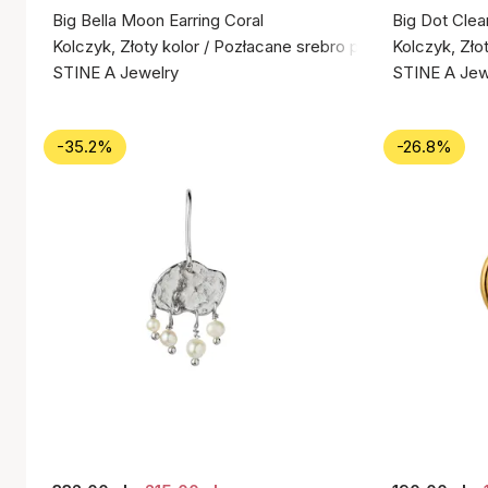
Big Bella Moon Earring Coral
Big Dot Clea
Kolczyk, Złoty kolor / Pozłacane srebro próby 925
Kolczyk, Zło
STINE A Jewelry
STINE A Jew
-35.2%
-26.8%