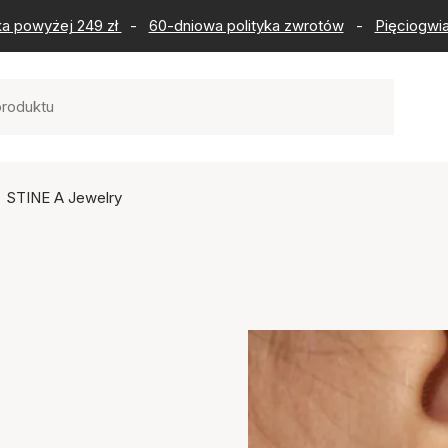
ka powyżej 249 zł
-
60-dniowa polityka zwrotów
-
Pięciogwia
STINE A Jewelry