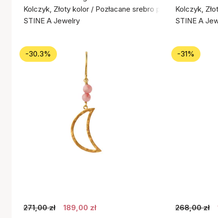
Kolczyk, Złoty kolor / Pozłacane srebro próby 925
Kolczyk, Zło
STINE A Jewelry
STINE A Jew
-30.3%
-31%
271,00 zł
189,00 zł
268,00 zł