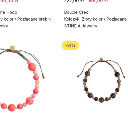
139,00 zł
222,00 zł
155,00 zł
rrie Hoop
Boucle Creol
ty kolor / Pozłacane srebro próby 925
Kolczyk, Złoty kolor / Pozłacan
elry
STINE A Jewelry
-31%