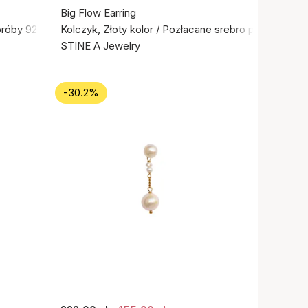
Big Flow Earring
próby 925
Kolczyk, Złoty kolor / Pozłacane srebro próby 925
STINE A Jewelry
-30.2%