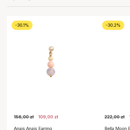
-30.1%
-30.2%
156,00 zł
109,00 zł
222,00 zł
Anaïs Anaïs Earring
Bella Moon E