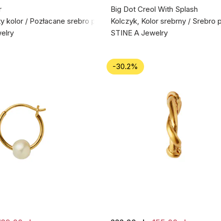
r
Big Dot Creol With Splash
ty kolor / Pozłacane srebro próby 925
Kolczyk, Kolor srebrny / Srebro 
elry
STINE A Jewelry
-30.2%