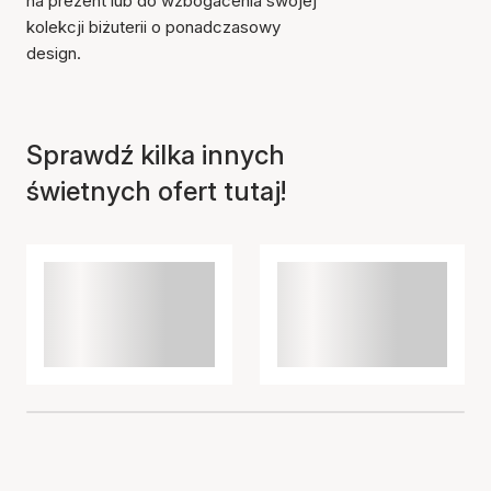
na prezent lub do wzbogacenia swojej
kolekcji biżuterii o ponadczasowy
design.
Przedmiot został dodany
do koszyka
Sprawdź kilka innych
świetnych ofert tutaj!