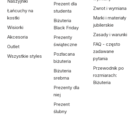
Naszyjniki
Prezent dla
Zwrot i wymiana
Łańcuchy na
studenta
kostki
Marki i materiały
Biżuteria
jubilerskie
Wisiorki
Black Friday
Zasady i warunki
Akcesoria
Prezenty
FAQ - często
świąteczne
Outlet
zadawane
Pozłacana
Wszystkie styles
pytania
biżuteria
Przewodnik po
Biżuteria
rozmiarach:
srebrna
Biżuteria
Prezenty dla
niej
Prezent
ślubny