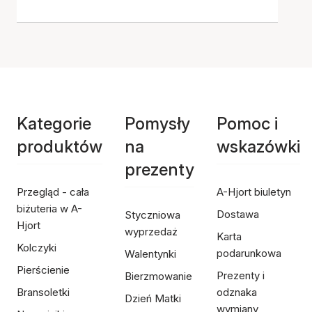
Kategorie
Pomysły
Pomoc i
produktów
na
wskazówki
prezenty
Przegląd - cała
A-Hjort biuletyn
biżuteria w A-
Dostawa
Styczniowa
Hjort
wyprzedaż
Karta
Kolczyki
podarunkowa
Walentynki
Pierścienie
Prezenty i
Bierzmowanie
Bransoletki
odznaka
Dzień Matki
wymiany