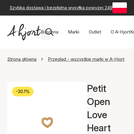
Szybka dostawa i bezpłatna wysyłka powyżej 249 zł
-
60-
Biżuteria
Marki
Outlet
O A-Hjort
K
Strona główna
Przegląd - wszystkie marki w A-Hjort
Petit
-30.1%
Open
Love
Heart