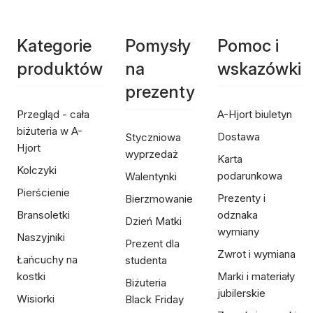
Kategorie
Pomysły
Pomoc i
produktów
na
wskazówki
prezenty
Przegląd - cała
A-Hjort biuletyn
biżuteria w A-
Dostawa
Styczniowa
Hjort
wyprzedaż
Karta
Kolczyki
podarunkowa
Walentynki
Pierścienie
Prezenty i
Bierzmowanie
Bransoletki
odznaka
Dzień Matki
wymiany
Naszyjniki
Prezent dla
Zwrot i wymiana
Łańcuchy na
studenta
kostki
Marki i materiały
Biżuteria
jubilerskie
Wisiorki
Black Friday