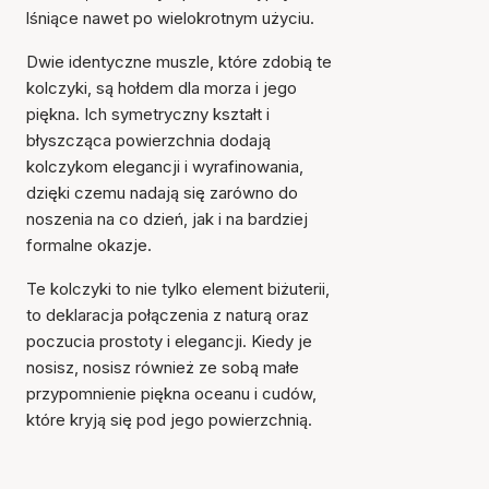
lśniące nawet po wielokrotnym użyciu.
Dwie identyczne muszle, które zdobią te
kolczyki, są hołdem dla morza i jego
piękna. Ich symetryczny kształt i
błyszcząca powierzchnia dodają
kolczykom elegancji i wyrafinowania,
dzięki czemu nadają się zarówno do
noszenia na co dzień, jak i na bardziej
formalne okazje.
Te kolczyki to nie tylko element biżuterii,
Przedmiot został dodany
do koszyka
to deklaracja połączenia z naturą oraz
poczucia prostoty i elegancji. Kiedy je
nosisz, nosisz również ze sobą małe
przypomnienie piękna oceanu i cudów,
które kryją się pod jego powierzchnią.