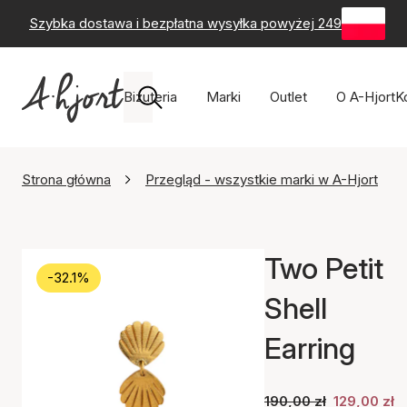
Szybka dostawa i bezpłatna wysyłka powyżej 249 zł
-
60-
Biżuteria
Marki
Outlet
O A-Hjort
K
Strona główna
Przegląd - wszystkie marki w A-Hjort
Two Petit
-32.1%
Shell
Earring
190,00 zł
129,00 zł