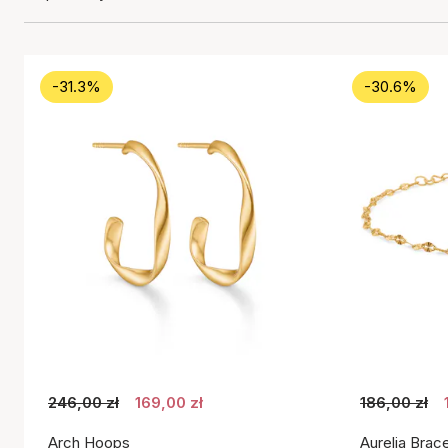
-31.3%
-30.6%
246,00 zł
169,00 zł
186,00 zł
Arch Hoops
Aurelia Brace