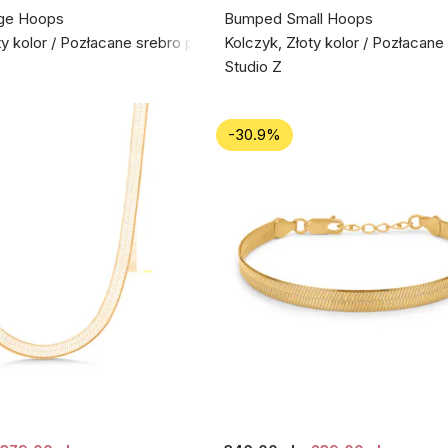
ge Hoops
Bumped Small Hoops
ty kolor / Pozłacane srebro próby 925
Kolczyk, Złoty kolor / Pozłacan
Studio Z
-30.9%