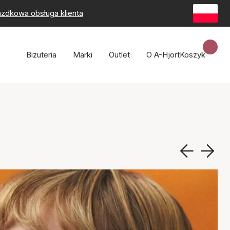
zdkowa obsługa klienta
Biżuteria
Marki
Outlet
O A-Hjort
Koszyk