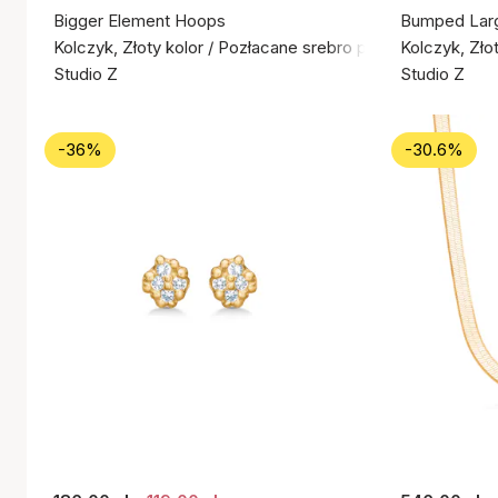
Bigger Element Hoops
Bumped Lar
Kolczyk, Złoty kolor / Pozłacane srebro próby 925
Kolczyk, Zło
Studio Z
Studio Z
-36%
-30.6%