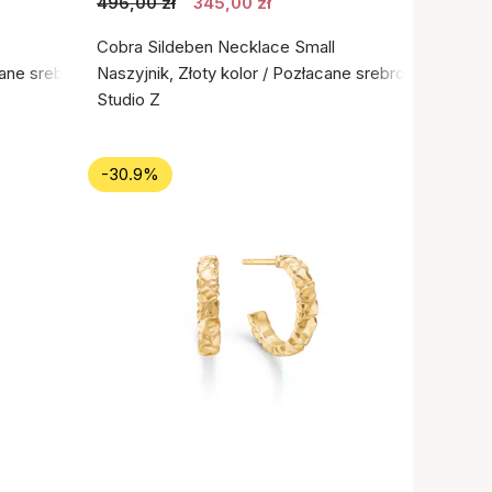
496,00 zł
345,00 zł
Cobra Sildeben Necklace Small
cane srebro próby 925
Naszyjnik, Złoty kolor / Pozłacane srebro próby 925
Studio Z
-30.9%