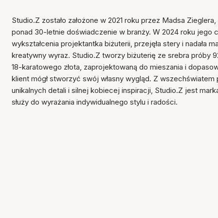
Studio.Z zostało założone w 2021 roku przez Madsa Zieglera, 
ponad 30-letnie doświadczenie w branży. W 2024 roku jego có
wykształcenia projektantka biżuterii, przejęła stery i nadała m
kreatywny wyraz. Studio.Z tworzy biżuterię ze srebra próby 
18-karatowego złota, zaprojektowaną do mieszania i dopaso
klient mógł stworzyć swój własny wygląd. Z wszechświatem p
unikalnych detali i silnej kobiecej inspiracji, Studio.Z jest mark
służy do wyrażania indywidualnego stylu i radości.