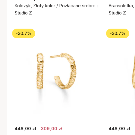
Kolczyk, Złoty kolor / Pozłacane srebro próby 925
Bransoletka,
Studio Z
Studio Z
-30.7%
-30.7%
446,00 zł
309,00 zł
446,00 zł