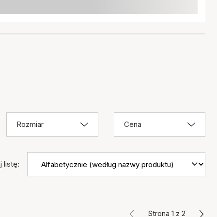
Rozmiar
Cena
 listę:
Strona 1 z 2