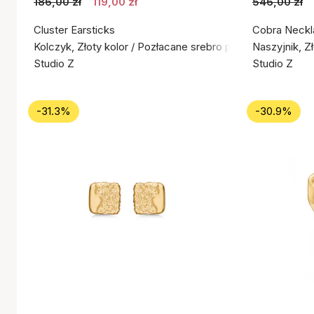
186,00 zł
119,00 zł
546,00 zł
Cluster Earsticks
Cobra Neckl
Kolczyk, Złoty kolor / Pozłacane srebro próby 925
Naszyjnik, Z
Studio Z
Studio Z
-31.3%
-30.9%