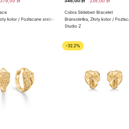
379,00 zł
346,00 zł
239,00 zł
ace
Cobra Sildeben Bracelet
łoty kolor / Pozłacane srebro próby 925
Bransoletka, Złoty kolor / Pozła
Studio Z
-32.2%