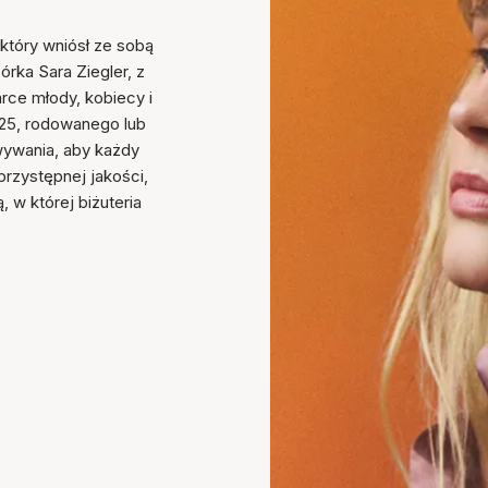
który wniósł ze sobą
rka Sara Ziegler, z
arce młody, kobiecy i
925, rodowanego lub
wywania, aby każdy
rzystępnej jakości,
ą, w której biżuteria