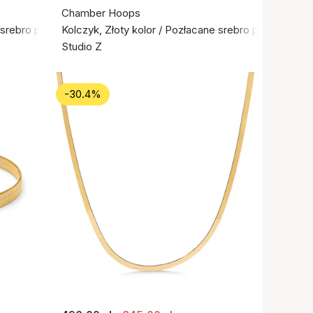
Chamber Hoops
e srebro próby 925
Kolczyk, Złoty kolor / Pozłacane srebro próby 925
Studio Z
-30.4%