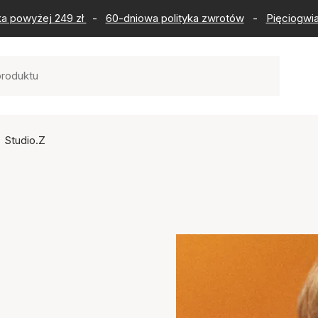
ka powyżej 249 zł
-
60-dniowa polityka zwrotów
-
Pięciogwia
Studio.Z