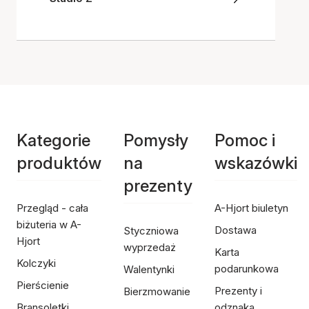
Kategorie
Pomysły
Pomoc i
produktów
na
wskazówki
prezenty
Przegląd - cała
A-Hjort biuletyn
biżuteria w A-
Dostawa
Styczniowa
Hjort
wyprzedaż
Karta
Kolczyki
podarunkowa
Walentynki
Pierścienie
Prezenty i
Bierzmowanie
Bransoletki
odznaka