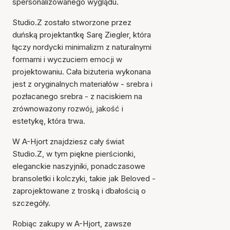
spersonalizowanego wyglądu.
Studio.Z zostało stworzone przez
duńską projektantkę Sarę Ziegler, która
łączy nordycki minimalizm z naturalnymi
formami i wyczuciem emocji w
projektowaniu. Cała biżuteria wykonana
jest z oryginalnych materiałów - srebra i
pozłacanego srebra - z naciskiem na
zrównoważony rozwój, jakość i
estetykę, która trwa.
W A-Hjort znajdziesz cały świat
Studio.Z, w tym piękne pierścionki,
eleganckie naszyjniki, ponadczasowe
Przedmiot został dodany
bransoletki i kolczyki, takie jak Beloved -
do koszyka
zaprojektowane z troską i dbałością o
szczegóły.
Robiąc zakupy w A-Hjort, zawsze