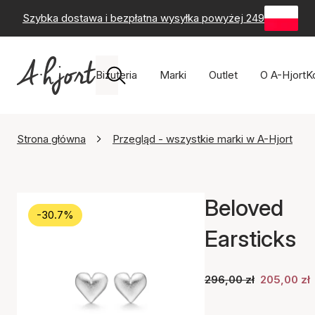
Szybka dostawa i bezpłatna wysyłka powyżej 249 zł
-
60-
Biżuteria
Marki
Outlet
O A-Hjort
K
Strona główna
Przegląd - wszystkie marki w A-Hjort
Beloved
-30.7%
Earsticks
296,00 zł
205,00 zł