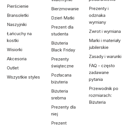
Pierścienie
Prezenty i
Bierzmowanie
Bransoletki
odznaka
Dzień Matki
wymiany
Naszyjniki
Prezent dla
Zwrot i wymiana
Łańcuchy na
studenta
kostki
Marki i materiały
Biżuteria
jubilerskie
Wisiorki
Black Friday
Zasady i warunki
Akcesoria
Prezenty
FAQ - często
świąteczne
Outlet
zadawane
Pozłacana
Wszystkie styles
pytania
biżuteria
Przewodnik po
Biżuteria
rozmiarach:
srebrna
Biżuteria
Prezenty dla
niej
Prezent