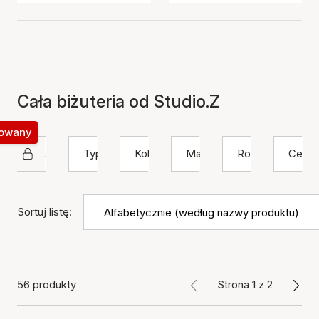
Cała biżuteria od Studio.Z
okowany
Studio Z
Typ
Kolor
Materiał
Rozmiar
Cena
Sortuj listę:
56 produkty
Strona 1 z 2