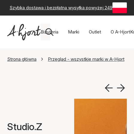
Szybka dostawa i bezpłatna wysyłka powyżej 249 zł
-
60-
Biżuteria
Marki
Outlet
O A-Hjort
K
Strona główna
Przegląd - wszystkie marki w A-Hjort
Studio.Z