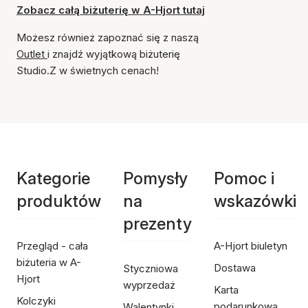
Zobacz całą biżuterię w A-Hjort tutaj
Możesz również zapoznać się z naszą
Outlet
i znajdź wyjątkową biżuterię
Studio.Z w świetnych cenach!
Kategorie
Pomysły
Pomoc i
produktów
na
wskazówki
prezenty
Przegląd - cała
A-Hjort biuletyn
biżuteria w A-
Dostawa
Styczniowa
Hjort
wyprzedaż
Karta
Kolczyki
podarunkowa
Walentynki