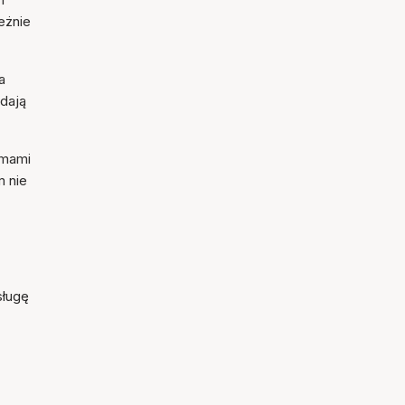
eżnie
a
odają
rmami
m nie
sługę