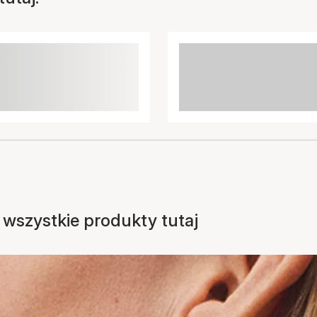
Przedmiot został dodany
do koszyka
z wszystkie produkty tutaj