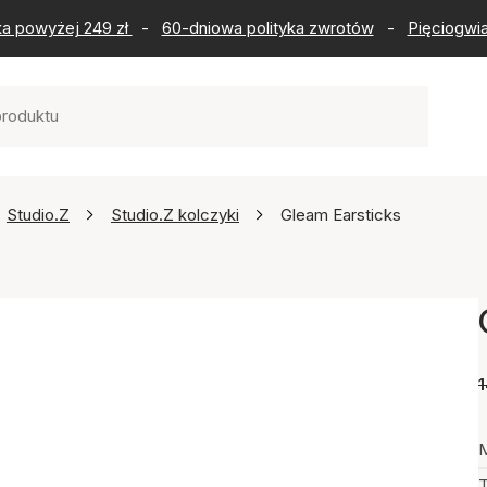
ka powyżej 249 zł
-
60-dniowa polityka zwrotów
-
Pięciogwia
Studio.Z
Studio.Z kolczyki
Gleam Earsticks
1
M
T