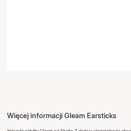
Więcej informacji Gleam Earsticks
Kolczyki sztyfty Gleam od Studio.Z dodają eleganckiego akcen