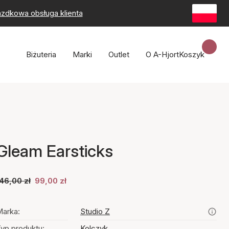
zdkowa obsługa klienta
Biżuteria
Marki
Outlet
O A-Hjort
Koszyk
Gleam Earsticks
46,00 zł
99,00 zł
arka:
Studio Z
yp produktu:
Kolczyk