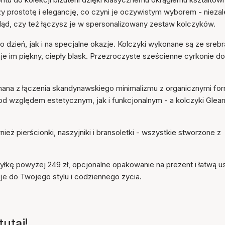
prostotę i elegancję, co czyni je oczywistym wyborem - niezal
ląd, czy też łączysz je w spersonalizowany zestaw kolczyków.
 dzień, jak i na specjalne okazje. Kolczyki wykonane są ze srebr
je im piękny, ciepły blask. Przezroczyste sześcienne cyrkonie d
, znana z łączenia skandynawskiego minimalizmu z organicznymi fo
od względem estetycznym, jak i funkcjonalnym - a kolczyki Glea
ież pierścionki, naszyjniki i bransoletki - wszystkie stworzone z
łkę powyżej 249 zł, opcjonalne opakowanie na prezent i łatwą u
je do Twojego stylu i codziennego życia.
utaj!