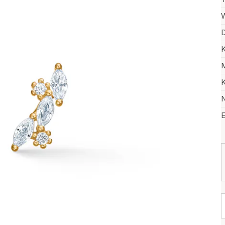
W
D
K
M
K
N