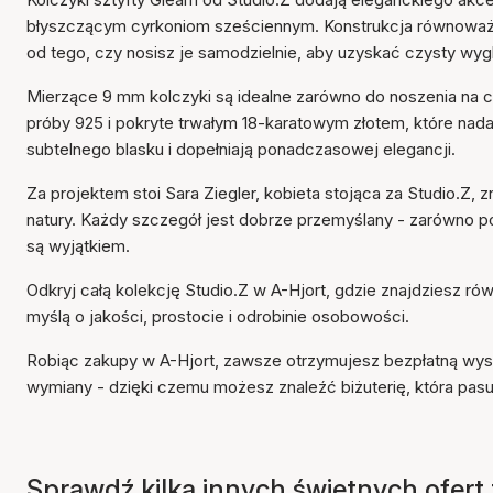
błyszczącym cyrkoniom sześciennym. Konstrukcja równoważy 
od tego, czy nosisz je samodzielnie, aby uzyskać czysty wyg
Mierzące 9 mm kolczyki są idealne zarówno do noszenia na co
próby 925 i pokryte trwałym 18-karatowym złotem, które nada
subtelnego blasku i dopełniają ponadczasowej elegancji.
Za projektem stoi Sara Ziegler, kobieta stojąca za Studio.Z
natury. Każdy szczegół jest dobrze przemyślany - zarówno p
są wyjątkiem.
Odkryj całą kolekcję Studio.Z w A-Hjort, gdzie znajdziesz równ
myślą o jakości, prostocie i odrobinie osobowości.
Robiąc zakupy w A-Hjort, zawsze otrzymujesz bezpłatną wysy
wymiany - dzięki czemu możesz znaleźć biżuterię, która pasu
Sprawdź kilka innych świetnych ofert t