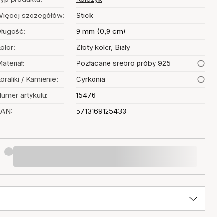
ięcej szczegółów:
Stick
ługość:
9 mm (0,9 cm)
olor:
Złoty kolor, Biały
ateriał:
Pozłacane srebro próby 925
oraliki / Kamienie:
Cyrkonia
umer artykułu:
15476
EAN:
5713169125433