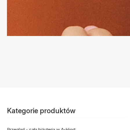
Kategorie produktów
Przegląd - cała biżuteria w A-Hjort