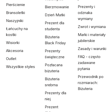
Pierścienie
Prezenty i
Bierzmowanie
Bransoletki
odznaka
Dzień Matki
wymiany
Naszyjniki
Prezent dla
Zwrot i wymiana
Łańcuchy na
studenta
kostki
Marki i materiały
Biżuteria
jubilerskie
Wisiorki
Black Friday
Zasady i warunki
Akcesoria
Prezenty
FAQ - często
świąteczne
Outlet
zadawane
Pozłacana
Wszystkie styles
pytania
biżuteria
Przewodnik po
Biżuteria
rozmiarach:
srebrna
Biżuteria
Prezenty dla
niej
Prezent