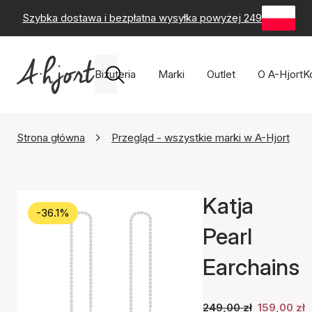
Szybka dostawa i bezpłatna wysyłka powyżej 249 zł
-
60-
Biżuteria
Marki
Outlet
O A-Hjort
K
Strona główna
Przegląd - wszystkie marki w A-Hjort
Katja
-36.1%
Pearl
Earchains
249,00 zł
159,00 zł