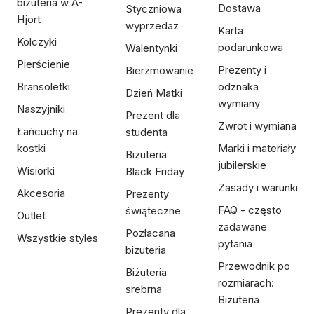
biżuteria w A-
Dostawa
Styczniowa
Hjort
wyprzedaż
Karta
Kolczyki
podarunkowa
Walentynki
Pierścienie
Prezenty i
Bierzmowanie
Bransoletki
odznaka
Dzień Matki
wymiany
Naszyjniki
Prezent dla
Zwrot i wymiana
Łańcuchy na
studenta
kostki
Marki i materiały
Biżuteria
jubilerskie
Wisiorki
Black Friday
Zasady i warunki
Akcesoria
Prezenty
FAQ - często
świąteczne
Outlet
zadawane
Pozłacana
Wszystkie styles
pytania
biżuteria
Przewodnik po
Biżuteria
rozmiarach:
srebrna
Biżuteria
Prezenty dla