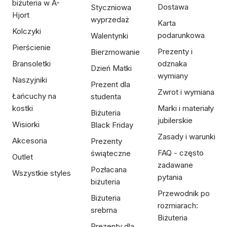
biżuteria w A-
Dostawa
Styczniowa
Hjort
wyprzedaż
Karta
Kolczyki
podarunkowa
Walentynki
Pierścienie
Prezenty i
Bierzmowanie
Bransoletki
odznaka
Dzień Matki
wymiany
Naszyjniki
Prezent dla
Zwrot i wymiana
Łańcuchy na
studenta
kostki
Marki i materiały
Biżuteria
jubilerskie
Wisiorki
Black Friday
Zasady i warunki
Akcesoria
Prezenty
FAQ - często
świąteczne
Outlet
zadawane
Pozłacana
Wszystkie styles
pytania
biżuteria
Przewodnik po
Biżuteria
rozmiarach:
srebrna
Biżuteria
Prezenty dla