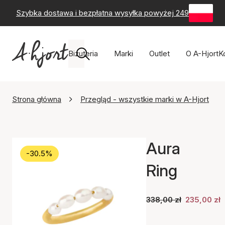
Szybka dostawa i bezpłatna wysyłka powyżej 249 zł
-
60-
Biżuteria
Marki
Outlet
O A-Hjort
K
Strona główna
Przegląd - wszystkie marki w A-Hjort
Aura
-30.5%
Ring
338,00 zł
235,00 zł