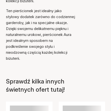
kolekcji biżuterii.
Ten pierścionek jest idealny jako
stylowy dodatek zarówno do codziennej
garderoby, jak i na specjalne okazje.
Dzięki swojemu delikatnemu pięknu i
naturalnemu urokowi, pierścionek Aura
jest idealnym sposobem na
Przedmiot został dodany
podkreślenie swojego stylu i
do koszyka
nieodzowną częścią każdej kolekcji
biżuterii.
Sprawdź kilka innych
świetnych ofert tutaj!