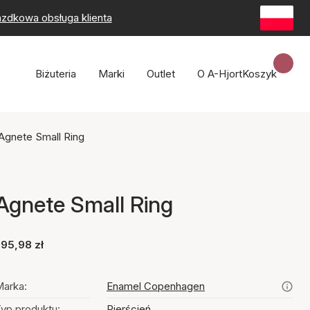
zdkowa obsługa klienta
Biżuteria
Marki
Outlet
O A-Hjort
Koszyk
Agnete Small Ring
Agnete Small Ring
95,98 zł
arka:
Enamel Copenhagen
yp produktu:
Pierścień