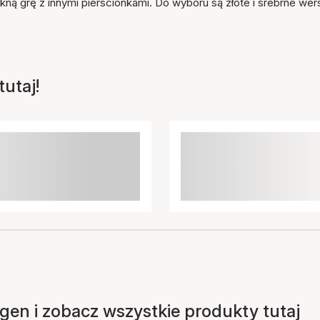
kną grę z innymi pierścionkami. Do wyboru są złote i srebrne wer
utaj!
en i zobacz wszystkie produkty tutaj