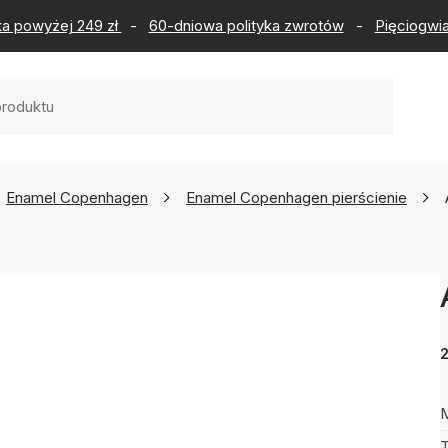
ka powyżej 249 zł
-
60-dniowa polityka zwrotów
-
Pięciogwia
Enamel Copenhagen
Enamel Copenhagen pierścienie
2
M
T