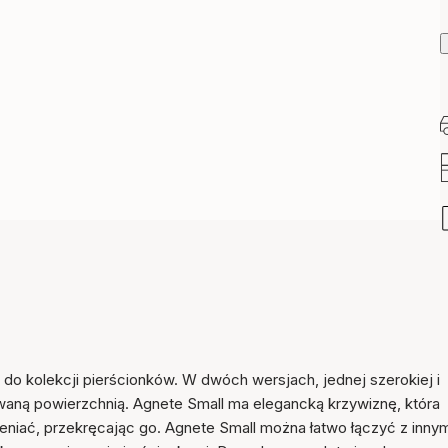
Przedmiot został dodany
do koszyka
do kolekcji pierścionków. W dwóch wersjach, jednej szerokiej i
erowaną powierzchnią. Agnete Small ma elegancką krzywiznę, która
eniać, przekręcając go. Agnete Small można łatwo łączyć z innym