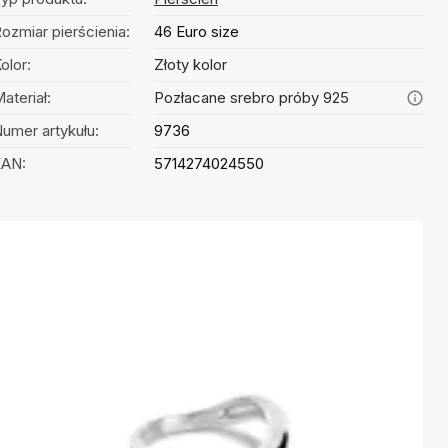
ozmiar pierścienia:
46 Euro size
olor:
Złoty kolor
ateriał:
Pozłacane srebro próby 925
umer artykułu:
9736
EAN:
5714274024550
Wybór kolorów