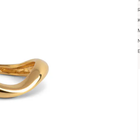
R
K
M
N