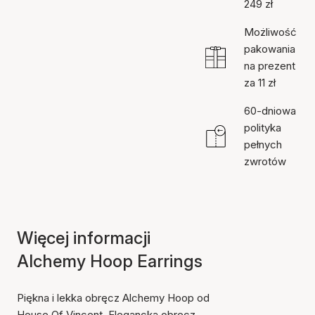
249 zł
Możliwość
pakowania
na prezent
za 11 zł
60-dniowa
polityka
pełnych
zwrotów
Więcej informacji
Alchemy Hoop Earrings
Piękna i lekka obręcz Alchemy Hoop od
House Of Vincent. Elegancka obręcz