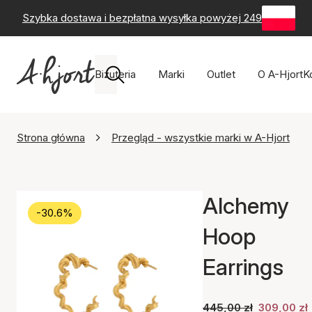
Szybka dostawa i bezpłatna wysyłka powyżej 249 zł
-
60-
Biżuteria
Marki
Outlet
O A-Hjort
K
Strona główna
Przegląd - wszystkie marki w A-Hjort
Alchemy
-30.6%
Hoop
Earrings
445,00 zł
309,00 zł