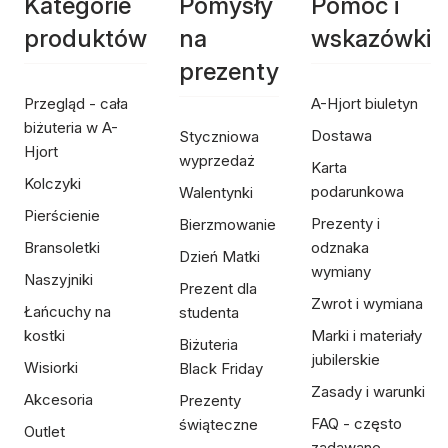
Kategorie
Pomysły
Pomoc i
produktów
na
wskazówki
prezenty
Przegląd - cała
A-Hjort biuletyn
biżuteria w A-
Dostawa
Styczniowa
Hjort
wyprzedaż
Karta
Kolczyki
podarunkowa
Walentynki
Pierścienie
Prezenty i
Bierzmowanie
Bransoletki
odznaka
Dzień Matki
wymiany
Naszyjniki
Prezent dla
Zwrot i wymiana
Łańcuchy na
studenta
kostki
Marki i materiały
Biżuteria
jubilerskie
Wisiorki
Black Friday
Zasady i warunki
Akcesoria
Prezenty
FAQ - często
świąteczne
Outlet
zadawane