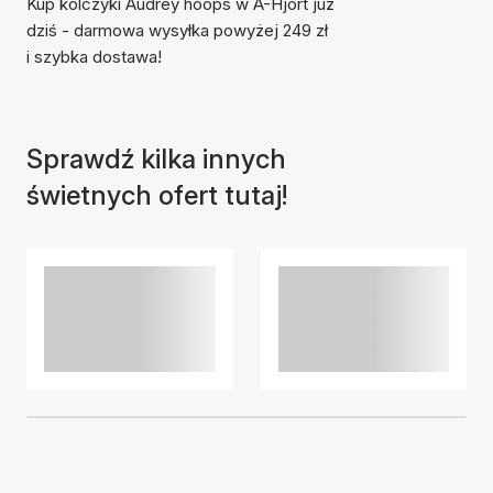
Kup kolczyki Audrey hoops w A-Hjort już
dziś - darmowa wysyłka powyżej 249 zł
i szybka dostawa!
Przedmiot został dodany
do koszyka
Sprawdź kilka innych
świetnych ofert tutaj!