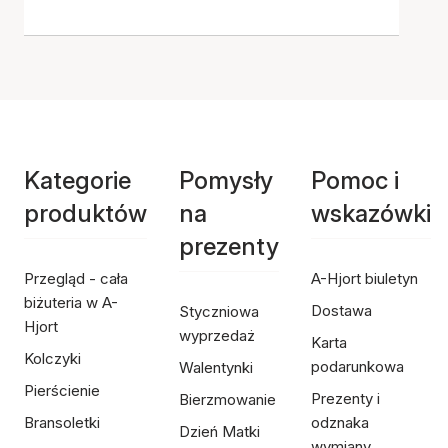
Kategorie
Pomysły
Pomoc i
produktów
na
wskazówki
prezenty
Przegląd - cała
A-Hjort biuletyn
biżuteria w A-
Dostawa
Styczniowa
Hjort
wyprzedaż
Karta
Kolczyki
podarunkowa
Walentynki
Pierścienie
Prezenty i
Bierzmowanie
Bransoletki
odznaka
Dzień Matki
wymiany