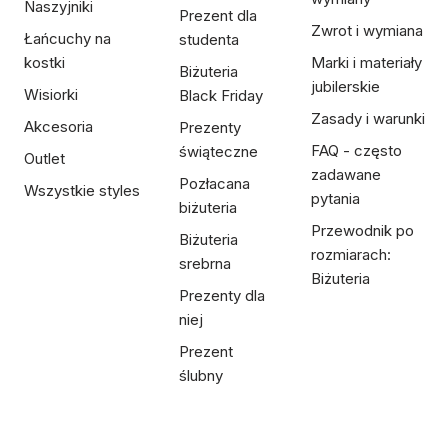
Naszyjniki
Prezent dla
Zwrot i wymiana
Łańcuchy na
studenta
kostki
Marki i materiały
Biżuteria
jubilerskie
Wisiorki
Black Friday
Zasady i warunki
Akcesoria
Prezenty
FAQ - często
świąteczne
Outlet
zadawane
Pozłacana
Wszystkie styles
pytania
biżuteria
Przewodnik po
Biżuteria
rozmiarach:
srebrna
Biżuteria
Prezenty dla
niej
Prezent
ślubny