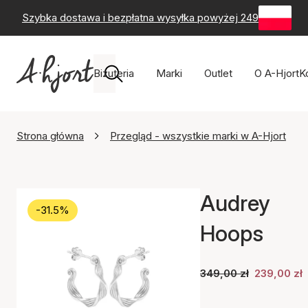
Szybka dostawa i bezpłatna wysyłka powyżej 249 zł
-
60-
Biżuteria
Marki
Outlet
O A-Hjort
K
Strona główna
Przegląd - wszystkie marki w A-Hjort
Audrey
-31.5%
Hoops
349,00 zł
239,00 zł