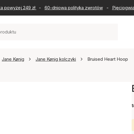
ka powyżej 249 zł
-
60-dniowa polityka zwrotów
-
Pięciogwia
Jane Kønig
Jane Kønig kolczyki
Bruised Heart Hoop
1