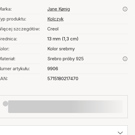
arka:
Jane Kønig
yp produktu:
Kolczyk
ięcej szczegółów:
Creol
rednica:
13 mm (1,3 cm)
olor:
Kolor srebrny
ateriał:
Srebro próby 925
umer artykułu:
9906
EAN:
5715180217470