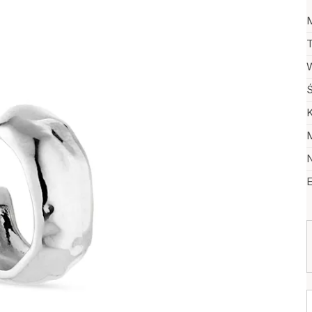
M
T
W
Ś
K
M
N