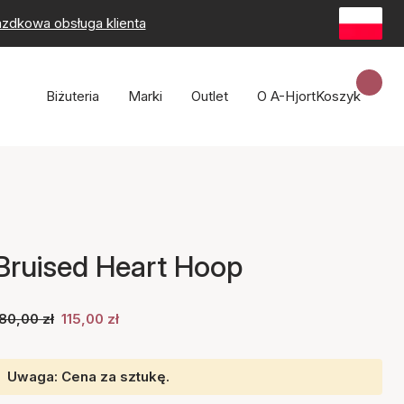
zdkowa obsługa klienta
Biżuteria
Marki
Outlet
O A-Hjort
Koszyk
Bruised Heart Hoop
80,00 zł
115,00 zł
Uwaga: Cena za sztukę.