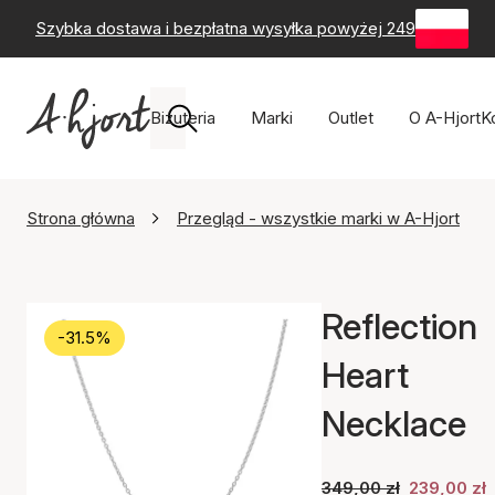
Szybka dostawa i bezpłatna wysyłka powyżej 249 zł
-
60-
Biżuteria
Marki
Outlet
O A-Hjort
K
Strona główna
Przegląd - wszystkie marki w A-Hjort
Reflection
-31.5%
Heart
Necklace
349,00 zł
239,00 zł