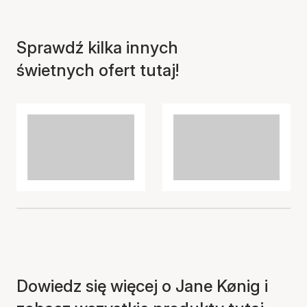
Przedmiot został dodany
Sprawdź kilka innych
do koszyka
świetnych ofert tutaj!
Dowiedz się więcej o Jane Kønig i