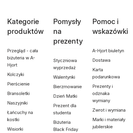
Kategorie
Pomysły
Pomoc i
produktów
na
wskazówki
prezenty
Przegląd - cała
A-Hjort biuletyn
biżuteria w A-
Dostawa
Styczniowa
Hjort
wyprzedaż
Karta
Kolczyki
podarunkowa
Walentynki
Pierścienie
Prezenty i
Bierzmowanie
Bransoletki
odznaka
Dzień Matki
wymiany
Naszyjniki
Prezent dla
Zwrot i wymiana
Łańcuchy na
studenta
kostki
Marki i materiały
Biżuteria
jubilerskie
Wisiorki
Black Friday