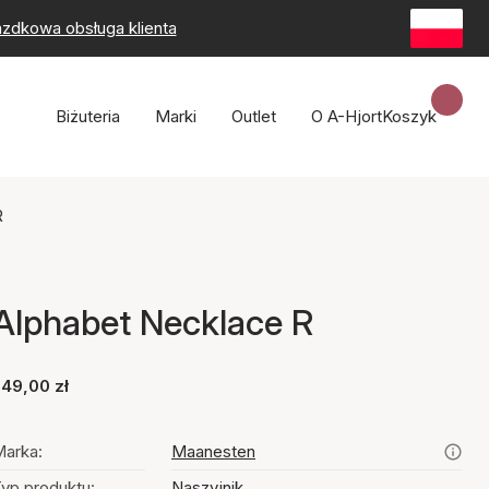
zdkowa obsługa klienta
Biżuteria
Marki
Outlet
O A-Hjort
Koszyk
R
Alphabet Necklace R
49,00 zł
arka:
Maanesten
yp produktu:
Naszyjnik