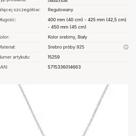
ięcej szczegółów:
Regulowany
ługość:
400 mm (40 cm) - 425 mm (42,5 cm)
- 450 mm (45 cm)
olor:
Kolor srebrny, Biały
ateriał:
Srebro próby 925
umer artykułu:
15259
EAN:
5715336014663
Wybór kolorów