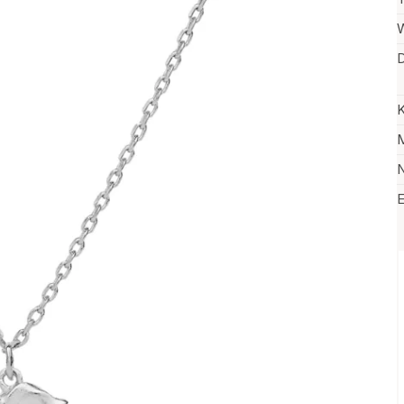
W
D
K
M
N