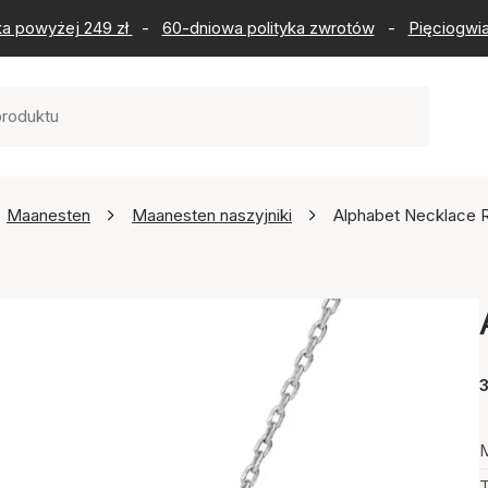
ka powyżej 249 zł
-
60-dniowa polityka zwrotów
-
Pięciogwia
Maanesten
Maanesten naszyjniki
Alphabet Necklace 
3
M
T