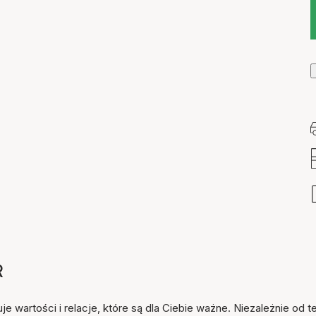
Przedmiot został dodany
R
do koszyka
je wartości i relacje, które są dla Ciebie ważne. Niezależnie od t