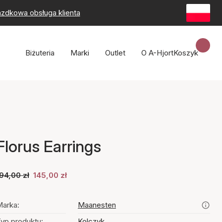
zdkowa obsługa klienta
Biżuteria
Marki
Outlet
O A-Hjort
Koszyk
Florus Earrings
94,00 zł
145,00 zł
arka:
Maanesten
yp produktu:
Kolczyk