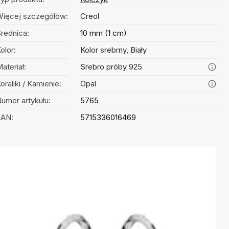
ięcej szczegółów:
Creol
rednica:
10 mm (1 cm)
olor:
Kolor srebrny, Biały
ateriał:
Srebro próby 925
oraliki / Kamienie:
Opal
umer artykułu:
5765
EAN:
5715336016469
Wybór kolorów