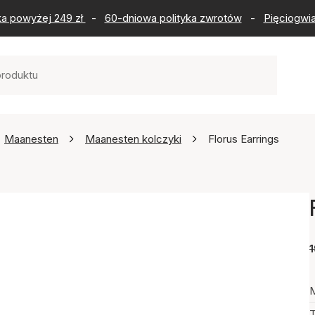
ka powyżej 249 zł
-
60-dniowa polityka zwrotów
-
Pięciogwia
Maanesten
Maanesten kolczyki
Florus Earrings
1
M
T