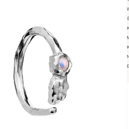
W
Ś
K
M
K
N