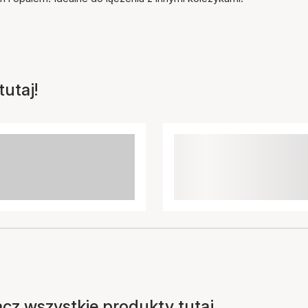
utaj!
acz wszystkie produkty tutaj