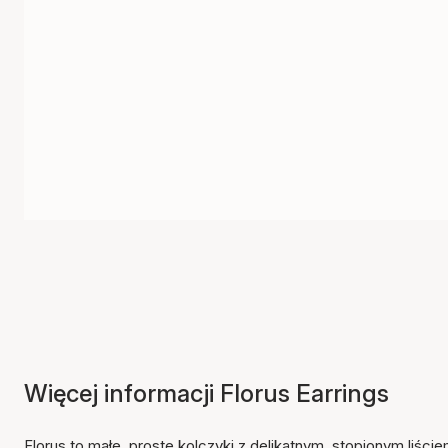
Więcej informacji Florus Earrings
Florus to małe, proste kolczyki z delikatnym, stopionym liście