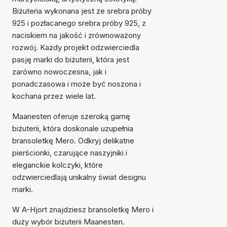
Biżuteria wykonana jest ze srebra próby
925 i pozłacanego srebra próby 925, z
naciskiem na jakość i zrównoważony
rozwój. Każdy projekt odzwierciedla
pasję marki do biżuterii, która jest
zarówno nowoczesna, jak i
Przedmiot został dodany
ponadczasowa i może być noszona i
do koszyka
kochana przez wiele lat.
Maanesten oferuje szeroką gamę
biżuterii, która doskonale uzupełnia
bransoletkę Mero. Odkryj delikatne
pierścionki, czarujące naszyjniki i
eleganckie kolczyki, które
odzwierciedlają unikalny świat designu
marki.
W A-Hjort znajdziesz bransoletkę Mero i
duży wybór biżuterii Maanesten.