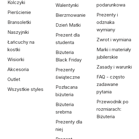
Kolczyki
podarunkowa
Walentynki
Pierścienie
Prezenty i
Bierzmowanie
Bransoletki
odznaka
Dzień Matki
wymiany
Naszyjniki
Prezent dla
Zwrot i wymiana
Łańcuchy na
studenta
kostki
Marki i materiały
Biżuteria
jubilerskie
Wisiorki
Black Friday
Zasady i warunki
Akcesoria
Prezenty
FAQ - często
świąteczne
Outlet
zadawane
Pozłacana
Wszystkie styles
pytania
biżuteria
Przewodnik po
Biżuteria
rozmiarach:
srebrna
Biżuteria
Prezenty dla
niej