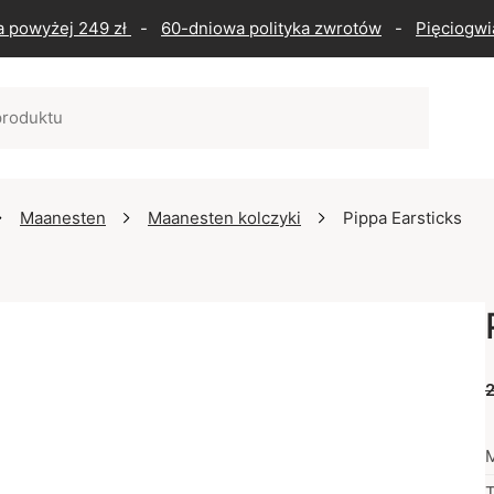
a powyżej 249 zł
-
60-dniowa polityka zwrotów
-
Pięciogwi
Maanesten
Maanesten kolczyki
Pippa Earsticks
2
M
T