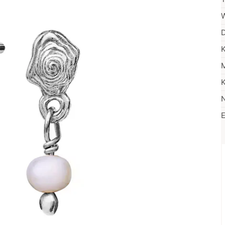
W
D
K
M
K
N