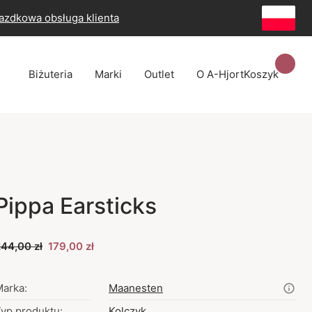
azdkowa obsługa klienta
Biżuteria
Marki
Outlet
O A-Hjort
Koszyk
Pippa Earsticks
44,00 zł
179,00 zł
arka:
Maanesten
yp produktu:
Kolczyk