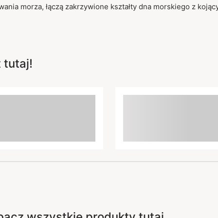
wania morza, łączą zakrzywione kształty dna morskiego z kojąc
tutaj!
bacz wszystkie produkty tutaj