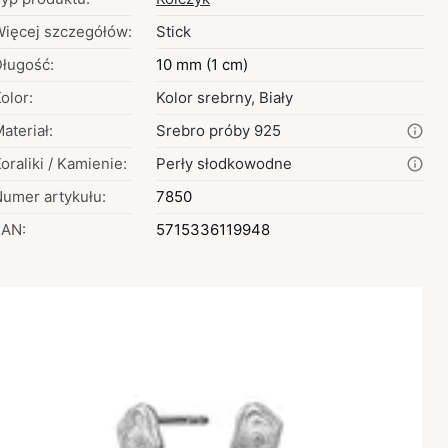
ięcej szczegółów:
Stick
ługość:
10 mm (1 cm)
olor:
Kolor srebrny, Biały
ateriał:
Srebro próby 925
oraliki / Kamienie:
Perły słodkowodne
umer artykułu:
7850
EAN:
5715336119948
Wybór kolorów