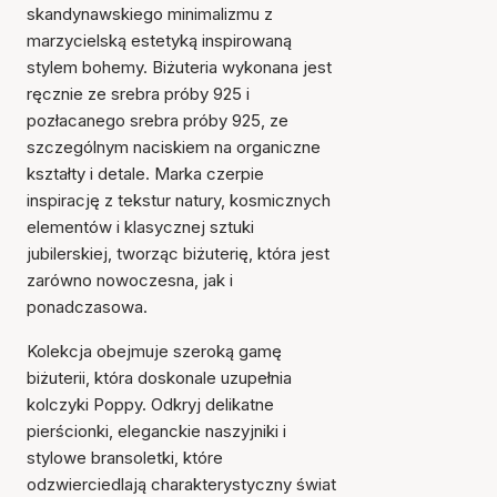
skandynawskiego minimalizmu z
marzycielską estetyką inspirowaną
stylem bohemy. Biżuteria wykonana jest
ręcznie ze srebra próby 925 i
pozłacanego srebra próby 925, ze
szczególnym naciskiem na organiczne
kształty i detale. Marka czerpie
inspirację z tekstur natury, kosmicznych
Przedmiot został dodany
do koszyka
elementów i klasycznej sztuki
jubilerskiej, tworząc biżuterię, która jest
zarówno nowoczesna, jak i
ponadczasowa.
Kolekcja obejmuje szeroką gamę
biżuterii, która doskonale uzupełnia
kolczyki Poppy. Odkryj delikatne
pierścionki, eleganckie naszyjniki i
stylowe bransoletki, które
odzwierciedlają charakterystyczny świat