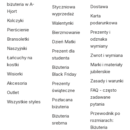
biżuteria w A-
Dostawa
Styczniowa
Hjort
wyprzedaż
Karta
Kolczyki
podarunkowa
Walentynki
Pierścienie
Prezenty i
Bierzmowanie
Bransoletki
odznaka
Dzień Matki
wymiany
Naszyjniki
Prezent dla
Zwrot i wymiana
Łańcuchy na
studenta
kostki
Marki i materiały
Biżuteria
jubilerskie
Wisiorki
Black Friday
Zasady i warunki
Akcesoria
Prezenty
FAQ - często
świąteczne
Outlet
zadawane
Pozłacana
Wszystkie styles
pytania
biżuteria
Przewodnik po
Biżuteria
rozmiarach:
srebrna
Biżuteria