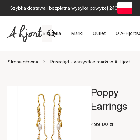
Szybka dostawa i bezpłatna wysyłka powyżej 249 zł
-
60-
Biżuteria
Marki
Outlet
O A-Hjort
K
Strona główna
Przegląd - wszystkie marki w A-Hjort
Poppy
Earrings
499,00 zł