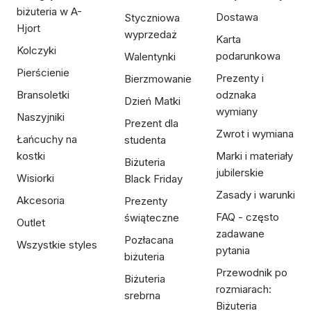
biżuteria w A-
Dostawa
Styczniowa
Hjort
wyprzedaż
Karta
Kolczyki
podarunkowa
Walentynki
Pierścienie
Prezenty i
Bierzmowanie
Bransoletki
odznaka
Dzień Matki
wymiany
Naszyjniki
Prezent dla
Zwrot i wymiana
Łańcuchy na
studenta
kostki
Marki i materiały
Biżuteria
jubilerskie
Wisiorki
Black Friday
Zasady i warunki
Akcesoria
Prezenty
FAQ - często
świąteczne
Outlet
zadawane
Pozłacana
Wszystkie styles
pytania
biżuteria
Przewodnik po
Biżuteria
rozmiarach:
srebrna
Biżuteria