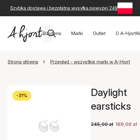
Szybka dostawa i bezpłatna wysyłka powyżej 249 zł
-
60-
Biżuteria
Marki
Outlet
O A-Hjort
K
Strona główna
Przegląd - wszystkie marki w A-Hjort
Daylight
-31%
earsticks
245,00 zł
169,00 zł