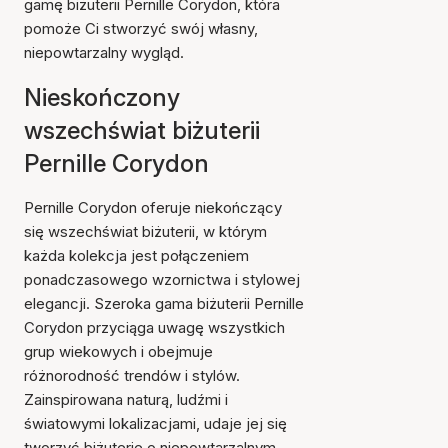
gamę biżuterii Pernille Corydon, która
pomoże Ci stworzyć swój własny,
niepowtarzalny wygląd.
Nieskończony
wszechświat biżuterii
Pernille Corydon
Pernille Corydon oferuje niekończący
się wszechświat biżuterii, w którym
każda kolekcja jest połączeniem
ponadczasowego wzornictwa i stylowej
elegancji. Szeroka gama biżuterii Pernille
Corydon przyciąga uwagę wszystkich
grup wiekowych i obejmuje
różnorodność trendów i stylów.
Zainspirowana naturą, ludźmi i
światowymi lokalizacjami, udaje jej się
tworzyć biżuterię o niepowtarzalnym