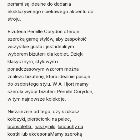
perłami są idealne do dodania
ekskluzywnego i ciekawego akcentu do
stroju.
Biżuteria Pernille Corydon oferuje
szeroką gamę stylów, aby zaspokoić
wszystkie gusta i jest idealnym
wyborem biżuterii dla kobiet. Dzięki
klasycznym, stylowym i
ponadczasowym wzorom można
znaleźć biżuterię, która idealnie pasuje
do osobistego stylu. W A-Hjort mamy
szeroki wybór biżuterii Pernille Corydon,
w tym najnowsze kolekcje.
Niezależnie od tego, czy szukasz
kolczyki
,
pierścionki na palec
,
bransoletki
,
naszyjniki
,
łańcuchy na
kostki
lub
akcesoria
Mamy szeroką