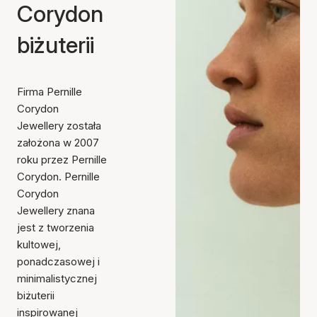
Corydon
biżuterii
Firma Pernille
Corydon
Jewellery została
założona w 2007
roku przez Pernille
Corydon. Pernille
Corydon
Jewellery znana
jest z tworzenia
kultowej,
ponadczasowej i
minimalistycznej
biżuterii
inspirowanej