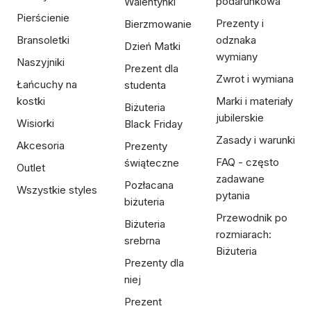
podarunkowa
Walentynki
Pierścienie
Prezenty i
Bierzmowanie
Bransoletki
odznaka
Dzień Matki
wymiany
Naszyjniki
Prezent dla
Zwrot i wymiana
Łańcuchy na
studenta
kostki
Marki i materiały
Biżuteria
jubilerskie
Wisiorki
Black Friday
Zasady i warunki
Akcesoria
Prezenty
FAQ - często
świąteczne
Outlet
zadawane
Pozłacana
Wszystkie styles
pytania
biżuteria
Przewodnik po
Biżuteria
rozmiarach:
srebrna
Biżuteria
Prezenty dla
niej
Prezent