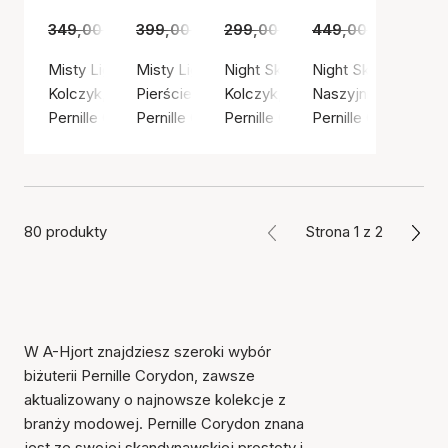
349,00 zł
225,00 zł
399,00 zł
259,00 zł
299,00 zł
209,00 zł
449,00 zł
309,00
Misty Light Earrings
Misty Light Ring
Night Sky Earrings
Night Sky Necklace
Kolczyk, Kolor srebrny / Srebro próby 925
Pierścień, Kolor srebrny / Srebro próby 925
Kolczyk, Kolor srebrny / Srebro 
Naszyjnik, Kolor sr
Pernille Corydon
Pernille Corydon
Pernille Corydon
Pernille Corydon
80 produkty
Strona 1 z 2
W A-Hjort znajdziesz szeroki wybór
biżuterii Pernille Corydon, zawsze
aktualizowany o najnowsze kolekcje z
branży modowej. Pernille Corydon znana
jest ze swojej skandynawskiej prostoty i