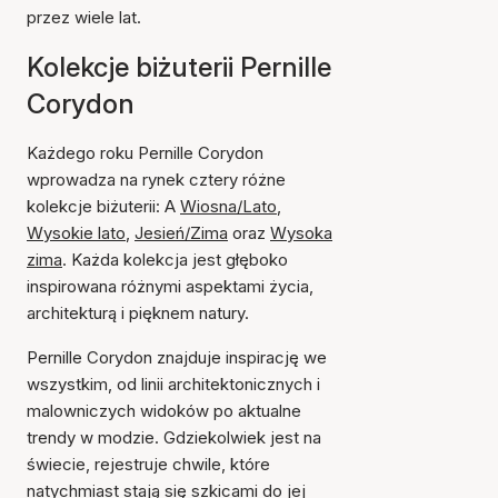
przez wiele lat.
Kolekcje biżuterii Pernille
Corydon
Każdego roku Pernille Corydon
wprowadza na rynek cztery różne
kolekcje biżuterii: A
Wiosna/Lato
,
Wysokie lato
,
Jesień/Zima
oraz
Wysoka
zima
. Każda kolekcja jest głęboko
inspirowana różnymi aspektami życia,
architekturą i pięknem natury.
Pernille Corydon znajduje inspirację we
wszystkim, od linii architektonicznych i
malowniczych widoków po aktualne
trendy w modzie. Gdziekolwiek jest na
świecie, rejestruje chwile, które
natychmiast stają się szkicami do jej