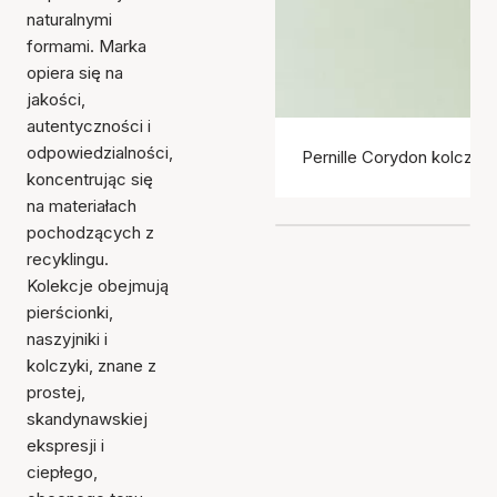
naturalnymi
formami. Marka
opiera się na
jakości,
autentyczności i
odpowiedzialności,
Pernille Corydon kolczyki
koncentrując się
na materiałach
pochodzących z
recyklingu.
Kolekcje obejmują
pierścionki,
naszyjniki i
kolczyki, znane z
prostej,
skandynawskiej
ekspresji i
ciepłego,