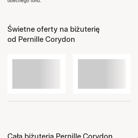
obecnego tonu.
Świetne oferty na biżuterię
od Pernille Corydon
Cała biżuteria Pernille Corydon