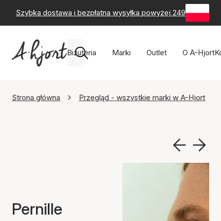
Szybka dostawa i bezpłatna wysyłka powyżej 249 zł
-
60-
Biżuteria
Marki
Outlet
O A-Hjort
K
Strona główna
Przegląd - wszystkie marki w A-Hjort
Pernille