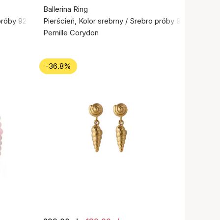
Ballerina Ring
próby 925
Pierścień, Kolor srebrny / Srebro próby 925
Pernille Corydon
-36.8%