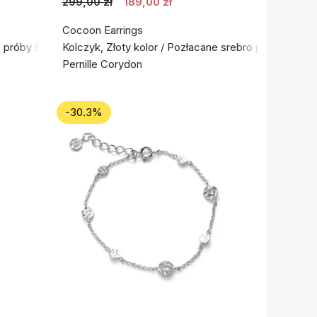
299,00 zł
189,00 zł
Cocoon Earrings
o próby 925
Kolczyk, Złoty kolor / Pozłacane srebro próby 925
Pernille Corydon
-30.3%