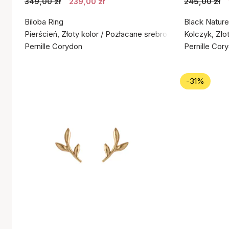
349,00 zł
239,00 zł
245,00 zł
Biloba Ring
Black Nature
Pierścień, Złoty kolor / Pozłacane srebro próby 925
Kolczyk, Zło
Pernille Corydon
Pernille Cor
-31%