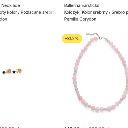
 Necklace
Ballerina Earsticks
łoty kolor / Pozłacane srebro próby 925
Kolczyk, Kolor srebrny / Srebro 
ydon
Pernille Corydon
-31.2%