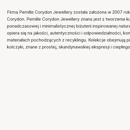
Firma Pernille Corydon Jewellery została założona w 2007 rok
Corydon. Pernille Corydon Jewellery znana jest z tworzenia k
ponadczasowej i minimalistycznej biżuterii inspirowanej natu
opiera się na jakości, autentyczności i odpowiedzialności, ko
materiałach pochodzących z recyklingu. Kolekcje obejmują pier
kolczyki, znane z prostej, skandynawskiej ekspresji i ciepłeg