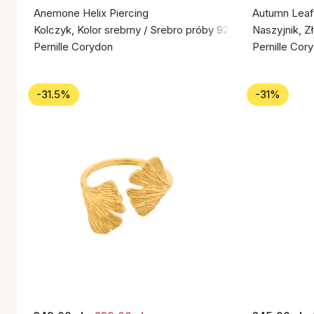
Anemone Helix Piercing
Autumn Leaf
Kolczyk, Kolor srebrny / Srebro próby 925
Naszyjnik, Z
Pernille Corydon
Pernille Cor
-31.5%
-31%