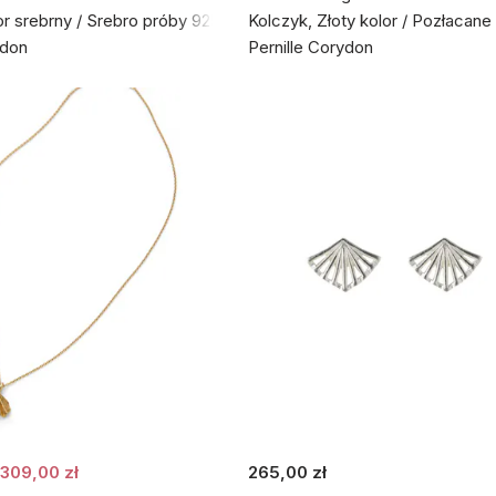
or srebrny / Srebro próby 925
Kolczyk, Złoty kolor / Pozłacan
ydon
Pernille Corydon
309,00 zł
265,00 zł