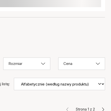
Rozmiar
Cena
 listę:
Strona 1 z 2