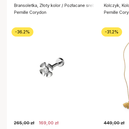
Bransoletka, Złoty kolor / Pozłacane srebro próby 925
Kolczyk, Kol
Pernille Corydon
Pernille Cor
-36.2%
-31.2%
265,00 zł
169,00 zł
449,00 zł