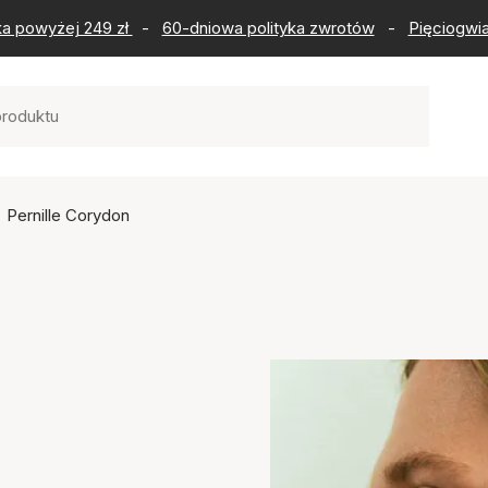
ka powyżej 249 zł
-
60-dniowa polityka zwrotów
-
Pięciogwia
Pernille Corydon