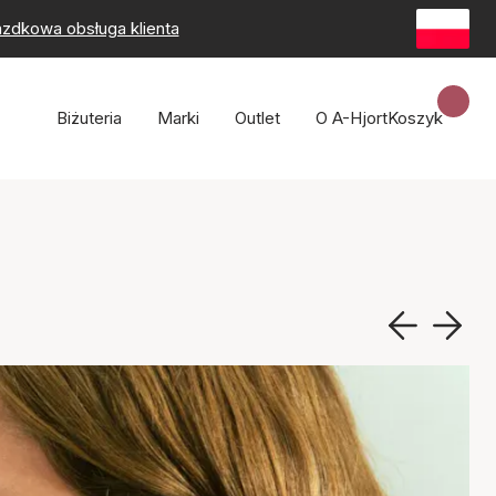
zdkowa obsługa klienta
Biżuteria
Marki
Outlet
O A-Hjort
Koszyk