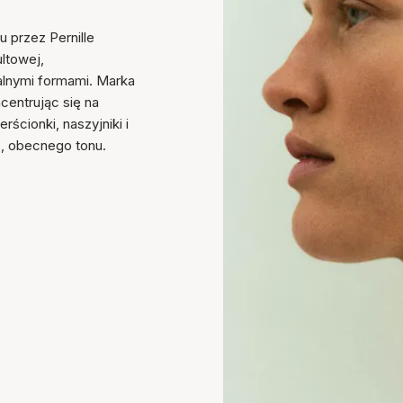
u przez Pernille
ultowej,
ralnymi formami. Marka
ncentrując się na
ścionki, naszyjniki i
o, obecnego tonu.