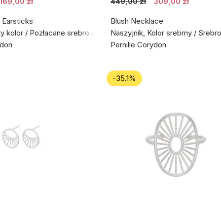
169,00 zł
449,00 zł
309,00 zł
 Earsticks
Blush Necklace
ty kolor / Pozłacane srebro próby 925
Naszyjnik, Kolor srebrny / Srebr
ydon
Pernille Corydon
-35.1%