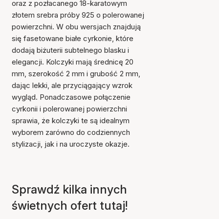
oraz z pozłacanego 18-karatowym
złotem srebra próby 925 o polerowanej
powierzchni. W obu wersjach znajdują
się fasetowane białe cyrkonie, które
dodają biżuterii subtelnego blasku i
elegancji. Kolczyki mają średnicę 20
mm, szerokość 2 mm i grubość 2 mm,
dając lekki, ale przyciągający wzrok
wygląd. Ponadczasowe połączenie
cyrkonii i polerowanej powierzchni
Przedmiot został dodany
do koszyka
sprawia, że kolczyki te są idealnym
wyborem zarówno do codziennych
stylizacji, jak i na uroczyste okazje.
Sprawdź kilka innych
świetnych ofert tutaj!