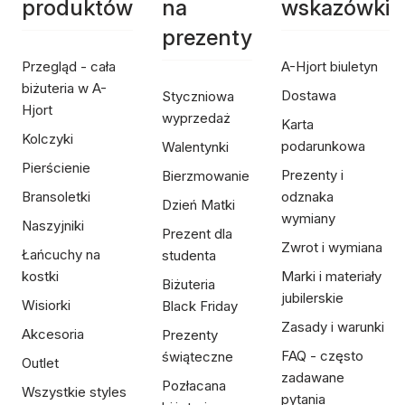
produktów
na
wskazówki
prezenty
Przegląd - cała
A-Hjort biuletyn
biżuteria w A-
Dostawa
Styczniowa
Hjort
wyprzedaż
Karta
Kolczyki
podarunkowa
Walentynki
Pierścienie
Prezenty i
Bierzmowanie
Bransoletki
odznaka
Dzień Matki
wymiany
Naszyjniki
Prezent dla
Zwrot i wymiana
Łańcuchy na
studenta
kostki
Marki i materiały
Biżuteria
jubilerskie
Wisiorki
Black Friday
Zasady i warunki
Akcesoria
Prezenty
FAQ - często
świąteczne
Outlet
zadawane
Pozłacana
Wszystkie styles
pytania