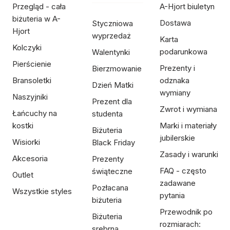
Przegląd - cała
A-Hjort biuletyn
biżuteria w A-
Dostawa
Styczniowa
Hjort
wyprzedaż
Karta
Kolczyki
podarunkowa
Walentynki
Pierścienie
Prezenty i
Bierzmowanie
Bransoletki
odznaka
Dzień Matki
wymiany
Naszyjniki
Prezent dla
Zwrot i wymiana
Łańcuchy na
studenta
kostki
Marki i materiały
Biżuteria
jubilerskie
Wisiorki
Black Friday
Zasady i warunki
Akcesoria
Prezenty
FAQ - często
świąteczne
Outlet
zadawane
Pozłacana
Wszystkie styles
pytania
biżuteria
Przewodnik po
Biżuteria
rozmiarach:
srebrna