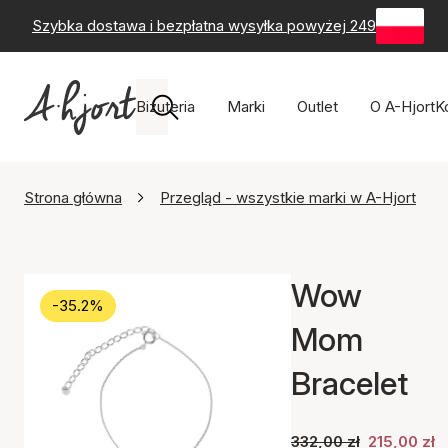
Szybka dostawa i bezpłatna wysyłka powyżej 249 zł
-
60-
Biżuteria
Marki
Outlet
O A-Hjort
K
Strona główna
Przegląd - wszystkie marki w A-Hjort
Wow
-35.2%
Mom
Bracelet
332,00 zł
215,00 zł