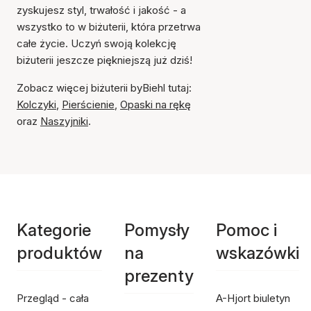
zyskujesz styl, trwałość i jakość - a
wszystko to w biżuterii, która przetrwa
całe życie. Uczyń swoją kolekcję
biżuterii jeszcze piękniejszą już dziś!
Zobacz więcej biżuterii byBiehl tutaj:
Kolczyki
,
Pierścienie
,
Opaski na rękę
oraz
Naszyjniki
.
Kategorie
Pomysły
Pomoc i
produktów
na
wskazówki
prezenty
Przegląd - cała
A-Hjort biuletyn