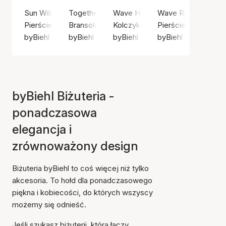
Sun Wild Ring
Together Family 4 Bracelet
Wave Hoops
Wave Ring Small
Pierścień, Kolor srebrny / Srebro próby 925
Bransoletka, Kolor srebrny / Srebro próby 92
Kolczyk, Kolor srebrny / Srebro 
Pierścień, Złoty ko
byBiehl
byBiehl
byBiehl
byBiehl
byBiehl Biżuteria -
ponadczasowa
elegancja i
zrównoważony design
Biżuteria byBiehl to coś więcej niż tylko
akcesoria. To hołd dla ponadczasowego
piękna i kobiecości, do których wszyscy
możemy się odnieść.
Jeśli szukasz biżuterii, która łączy