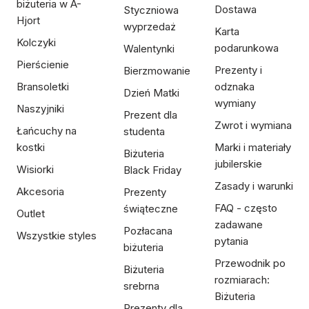
biżuteria w A-
Dostawa
Styczniowa
Hjort
wyprzedaż
Karta
Kolczyki
podarunkowa
Walentynki
Pierścienie
Prezenty i
Bierzmowanie
Bransoletki
odznaka
Dzień Matki
wymiany
Naszyjniki
Prezent dla
Zwrot i wymiana
Łańcuchy na
studenta
kostki
Marki i materiały
Biżuteria
jubilerskie
Wisiorki
Black Friday
Zasady i warunki
Akcesoria
Prezenty
FAQ - często
świąteczne
Outlet
zadawane
Pozłacana
Wszystkie styles
pytania
biżuteria
Przewodnik po
Biżuteria
rozmiarach:
srebrna
Biżuteria
Prezenty dla