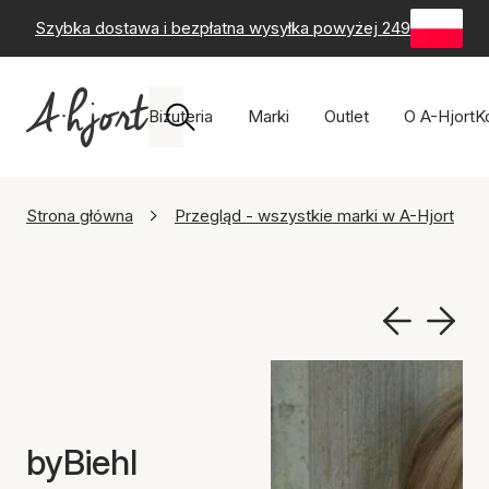
Szybka dostawa i bezpłatna wysyłka powyżej 249 zł
-
60-
Biżuteria
Marki
Outlet
O A-Hjort
K
Strona główna
Przegląd - wszystkie marki w A-Hjort
byBiehl