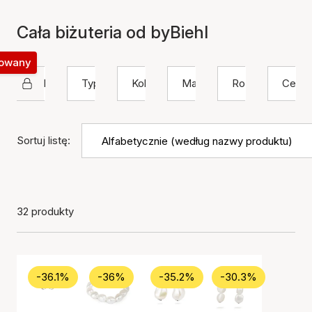
Cała biżuteria od byBiehl
okowany
byBiehl
Typ
Kolor
Materiał
Rozmiar
Cena
Sortuj listę:
32 produkty
-36.1%
-36%
-35.2%
-30.3%