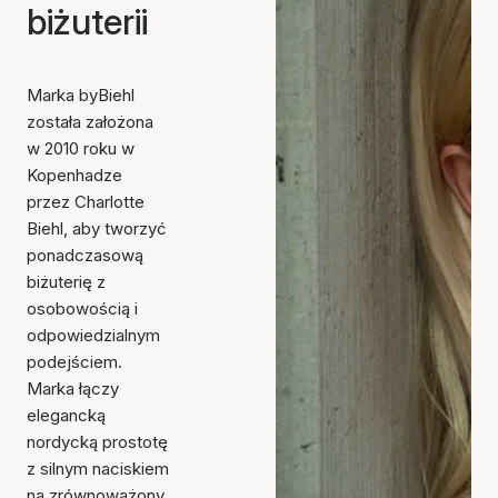
biżuterii
Marka byBiehl
została założona
w 2010 roku w
Kopenhadze
przez Charlotte
Biehl, aby tworzyć
ponadczasową
biżuterię z
osobowością i
odpowiedzialnym
podejściem.
Marka łączy
elegancką
nordycką prostotę
z silnym naciskiem
na zrównoważony